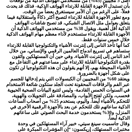
أصل 5 مجيبين (43%) من مستخدمي الهواتف الذكية من توقعات
بأن تستبدل الأجهزة القابلة للارتداء الهواتف الذكية- فذلك قد يحدث
فعلاً- على الرغم من أن الأمر سيستغرق بعضاً من الوقت.
ومع تطور الأجهزة القابلة للارتداء لتصبح أكثر ذكاءً واستقلالية فيما
يتعلق بعوامل مثل الاتصال الشبكي، قد تصبح شاشات الهواتف
الذكية أقل أهمية. ويقول 38% من مستخدمي الهواتف الذكية أن
الأجهزة القابلة للارتداء ستستخدم لأداء معظم مهام الهواتف الذكية
خلال خمس سنوات فقط.
كما أنها تأخذ الناس إلى إنترنت الأشياء والتكنولوجيا القابلة للارتداء
ستساهم في تسريع اندماج العالمين الرقمي والإنساني، من خلال
أخذ الناس إلى إنترنت الأشياء. وفي حين أن المستهلكين واثقون
بقدرة التكنولوجيا القابلة للارتداء على مساعدتهم في التفاعل مع
الأشياء المحيطة بهم، إلا أنهم يقولون أن هذه التكنولوجيا لن تكون
على شكل أجهزة بالضرورة.
ويعتقد 60% من المجيبين أن الكبسولات التي يتم إدخالها للجسم
عبر الفم والرقاقات المحقونة تحت الجلد ستكون شائعة الاستخدام
في السنوات الخمس القادمة- وليس لتتبع البيانات الصحية الحيوية
فحسب، ولكن لفتح الأبواب، والمصادقة على التحويلات والهوية،
للتحكم بالأشياء أيضاً. واليوم، يستخدم 25% من أصحاب الساعات
الذكية ساعاتهم تلك للتحكم عن بعد بالأجهزة الرقمية الأخرى في
المنزل، و30% يستخدمون خدمة البحث الصوتي على ساعاتهم
الذكية أيضاً.
وقال جاسميت سينغ سيتي، خبير آراء المستهلكين في وحدة
مختبرات المستهلك، إريكسون: “إن المؤشرات المبكرة على