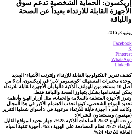
إريكسون: الحماية الشخصية تدعم سوق
الأجهزة القابلة للارتداء بعيداً عن الصحة
واللياقة
يونيو 8, 2016
Facebook
X
Pinterest
WhatsApp
Linkedin
كشف تقرير ’التكنولوجيا القابلة للإرتداء وإنترنت الأشياء‘ الجديد
لوحدة مختبرات المستهلك ’كونسيومر لاب‘ في إريكسون، أن 6 من
أصل 10 مستخدمين للهواتف الذكية قالوا بأن الأجهزة القابلة للارتداء
يمكن استخدامها بشكل يتجاوز الصحة واللياقة فقط.
وتبرز الأجهزة المتعلقة بالسلامة والحماية، مثل أزرار الهلع وأنظمة
تحديد الموقع الشخصي، كونها تجذب الاهتمام الأكبر في هذا المجال.
وكانت أهم 5 أجهزة قابلة للارتداء مرغوبة في 5 أسواق شملها التقرير
(مهتمون ومستعدون للشراء):
زر sos الهلع 32%، الساعات الذكية 28%، جهاز تحديد المواقع القابل
للارتداء 27%، نظام المصادقة على الهوية 25%، أجهزة تنقية المياه
القابلة للارتداء 24%.