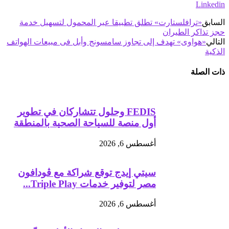
Linkedin
السابق
«ترافلستارت» تطلق تطبيقا عبر المحمول لتسهيل خدمة
حجز تذاكر الطيران
التالي
«هواوى» تهدف إلى تجاوز سامسونج وأبل فى مبيعات الهواتف
الذكية
ذات الصلة
FEDIS وحلول تتشاركان في تطوير
أول منصة للسياحة الصحية بالمنطقة
أغسطس 6, 2026
سيتي إيدج توقع شراكة مع ڤودافون
مصر لتوفير خدمات Triple Play...
أغسطس 6, 2026