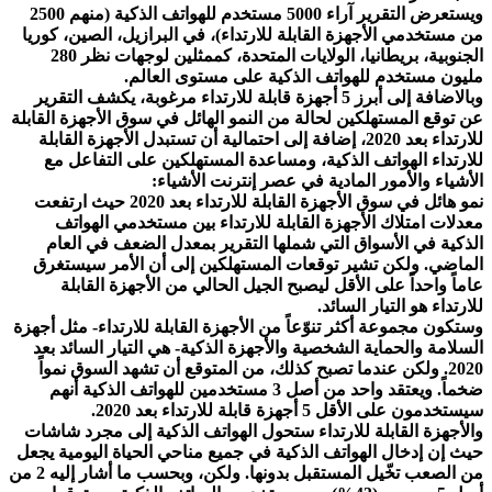
ويستعرض التقرير آراء 5000 مستخدم للهواتف الذكية (منهم 2500
من مستخدمي الأجهزة القابلة للارتداء)، في البرازيل، الصين، كوريا
الجنوبية، بريطانيا، الولايات المتحدة، كممثلين لوجهات نظر 280
مليون مستخدم للهواتف الذكية على مستوى العالم.
وبالاضافة إلى أبرز 5 أجهزة قابلة للارتداء مرغوبة، يكشف التقرير
عن توقع المستهلكين لحالة من النمو الهائل في سوق الأجهزة القابلة
للارتداء بعد 2020، إضافة إلى احتمالية أن تستبدل الأجهزة القابلة
للارتداء الهواتف الذكية، ومساعدة المستهلكين على التفاعل مع
الأشياء والأمور المادية في عصر إنترنت الأشياء:
نمو هائل في سوق الأجهزة القابلة للارتداء بعد 2020 حيث ارتفعت
معدلات امتلاك الأجهزة القابلة للارتداء بين مستخدمي الهواتف
الذكية في الأسواق التي شملها التقرير بمعدل الضعف في العام
الماضي. ولكن تشير توقعات المستهلكين إلى أن الأمر سيستغرق
عاماً واحداً على الأقل ليصبح الجيل الحالي من الأجهزة القابلة
للارتداء هو التيار السائد.
وستكون مجموعة أكثر تنوّعاً من الأجهزة القابلة للارتداء- مثل أجهزة
السلامة والحماية الشخصية والأجهزة الذكية- هي التيار السائد بعد
2020. ولكن عندما تصبح كذلك، من المتوقع أن تشهد السوق نمواً
ضخماً. ويعتقد واحد من أصل 3 مستخدمين للهواتف الذكية أنهم
سيستخدمون على الأقل 5 أجهزة قابلة للارتداء بعد 2020.
والأجهزة القابلة للارتداء ستحول الهواتف الذكية إلى مجرد شاشات
حيث إن إدخال الهواتف الذكية في جميع مناحي الحياة اليومية يجعل
من الصعب تخّيل المستقبل بدونها. ولكن، وبحسب ما أشار إليه 2 من