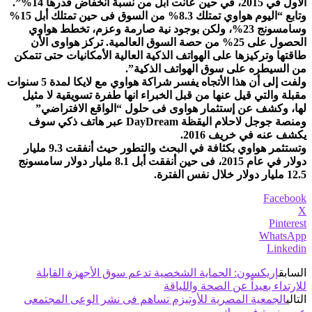
الأول في 2015، في حين عانت أبل من نسبة انخفاض قدرها 14%”.
وتابع “اليوم هواوي تمتلك 8.3% من السوق فى حين تمتلك أبل 15%
وسامسونج 23%، ولكن بوجود نية صارمة وعزم، تخطط هواوي
الحصول على 25% من حصة السوق العالمية. تركز هواوى الأن
طاقتها وتركيزها على الهواتف الذكية العالية الأمكانيات حتى تتمكن
من السيطره على سوق الهواتف الذكية”.
ولفت إلى أن هذا الأتجاه يفسر شراكة هواوي مع لايكا لمدة 5 سنوات
مقبلة والتي قيل عنها من قبل الخبراء انها طفرة تسويقية لا مثيل
لها، وكشف عن إستثمار هواوى فى حلول “الواقع الافتراضي”
ومنصة جوجل لاحلام اليقظة DayDream عبر هاتف ذكي سوف
يكشف عنه في خريف 2016.
وتستثمر هواوي بكثافة في البحث والتطور حيث أنفقت 9.3 مليار
دولار في عام 2015، فى حين أنفقت أبل 8.1 مليار دولار سامسونج
12.5 مليار دولار خلال نفس الفترة.
Facebook
X
Pinterest
WhatsApp
Linkedin
السابق
إريكسون: الحماية الشخصية تدعم سوق الأجهزة القابلة
للارتداء بعيداً عن الصحة واللياقة
التالي
الجمعية المصرية للأوتيزم تساهم فى نشر الوعى المجتمعى