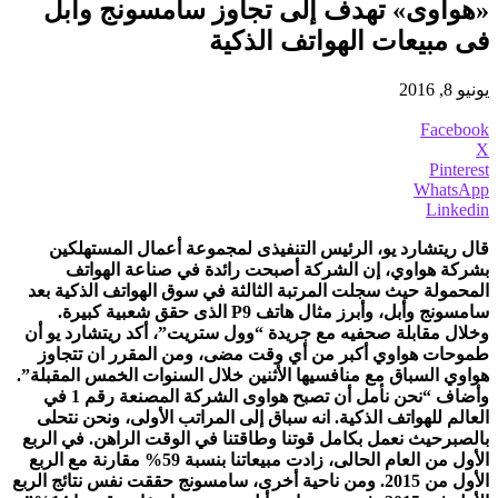
«هواوى» تهدف إلى تجاوز سامسونج وأبل
فى مبيعات الهواتف الذكية
يونيو 8, 2016
Facebook
X
Pinterest
WhatsApp
Linkedin
قال ريتشارد يو، الرئيس التنفيذى لمجموعة أعمال المستهلكين
بشركة هواوي، إن الشركة أصبحت رائدة في صناعة الهواتف
المحمولة حيث سجلت المرتبة الثالثة في سوق الهواتف الذكية بعد
سامسونج وأبل، وأبرز مثال هاتف P9 الذى حقق شعبية كبيرة.
وخلال مقابلة صحفيه مع جريدة “وول ستريت”، أكد ريتشارد يو أن
طموحات هواوي أكبر من أي وقت مضى، ومن المقرر ان تتجاوز
هواوي السباق مع منافسيها الأثنين خلال السنوات الخمس المقبلة”.
وأضاف “نحن نأمل أن تصبح هواوى الشركة المصنعة رقم 1 في
العالم للهواتف الذكية. انه سباق إلى المراتب الأولى، ونحن نتحلى
بالصبرحيث نعمل بكامل قوتنا وطاقتنا في الوقت الراهن. في الربع
الأول من العام الحالى، زادت مبيعاتنا بنسبة 59% مقارنة مع الربع
الأول من 2015. ومن ناحية أخرى، سامسونج حققت نفس نتائج الربع