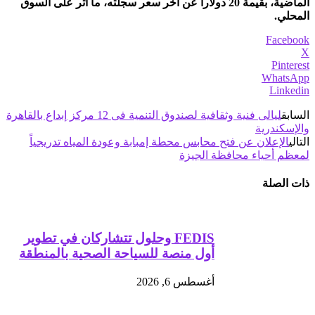
الماضية، بقيمة 20 دولارا عن آخر سعر سجلته، ما أثر على السوق
المحلي.
Facebook
X
Pinterest
WhatsApp
Linkedin
السابق
ليالى فنية وثقافية لصندوق التنمية فى 12 مركز إبداع بالقاهرة
والإسكندرية
التالي
الإعلان عن فتح محابس محطة إمبابة وعودة المياه تدريجياً
لمعظم أحياء محافظة الجيزة
ذات الصلة
FEDIS وحلول تتشاركان في تطوير
أول منصة للسياحة الصحية بالمنطقة
أغسطس 6, 2026