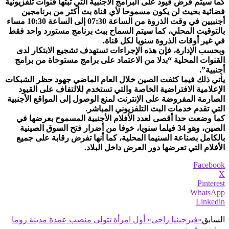
كما سيتم فرض قيود على البرامج الأجنبية التي تبثها قنوات تلفزيونية
فضائية بحيث لن يكون مسموحا لأي قناة بث أكثر من برنامجين
أجنبيين في وقت الذروة من الساعة 07:30 إلى الساعة 10:30 مساء
بالتوقيت المحلي، كما سيتم السماح ببث برنامج مستورد واحد فقط
في غير أوقات الذروة سنويا لكل قناة.
وبحسب الإدارة، فإن هذه الإجراءات تستهدف تشجيع الابتكار لدى
القنوات المحلية “بدلا من الاعتماد على برامج مستوحاة من برامج
أجنبية”.
يأتي ذلك فيما كثفت الصين خلال العام الماضي جهود حظر الشبكات
الإعلامية الافتراضية الخاصة والتي تستخدم للالتفاف على القيود
الصارمة المفروضة على الإنترنت لمنع الوصول إلى المواقع الأجنبية
التي تقدم خدمات البث التلفزيوني المباشر.
كما وضعت حدا أقصى لعدد الأفلام الأجنبية المسموح بعرضها في
الصين، وهو 34 فيلما سنويا، خوفا من أضرار فتح السوق الصينية
بالكامل بصناعة السنيما المحلية، كما أنها تفرض رقابة على جميع
الأفلام التي تعرضها دور العرض داخل البلاد.
Facebook
X
Pinterest
WhatsApp
Linkedin
السابق
«فيرجينيا راجى» أول امرأة تتولى منصب عمدة مدينة روما