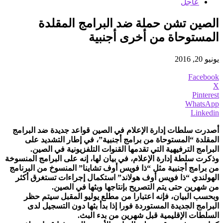
عاجل
الصين تشن حملة ضد البرامج المقلدة
المستوحاة من أخرى أجنبية
يونيو 20, 2016
Facebook
X
Pinterest
WhatsApp
Linkedin
أصدرت سلطات إدارة الإعلام في الصين قواعد جديدة ضد البرامج
المقلدة “المستوحاة من برامج أجنبية”، في إطار التشديد على
البرامج الترفيهية التي تقدمها القنوات التلفزيونية في الصين.
وذكرت سلطة إدارة الإعلام، في بيان لها، إنه على البرامج المنسوخة
من برامج أجنبية مثل “ذا فويس أوف تشاينا” المنسوخ من البرنامج
الهولندي “ذا فويس أوف هولاند” استكمال إجراءات تستغرق أكثر
من شهرين حتى يتم التصريح بإنتاجها وبثها في الصين.
وبحسب البيان، فإنه اعتبارا من مطلع يوليو المقبل سيتم حظر
البرامج الجديدة المستوردة فورا إذا بدأ بثها دون التسجيل لدى
السلطات الإقليمية قبل شهرين من بدء البث.