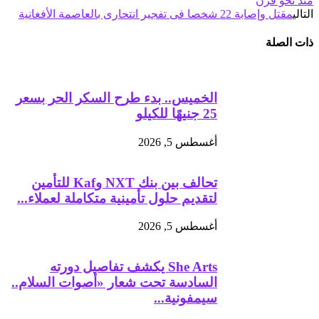
منذ نحو قرن
التالي
مقتل وإصابة 22 شخصا فى تفجير انتحارى بالعاصمة الأفغانية
ذات الصلة
الخميس.. بدء طرح السكر الحر بسعر
25 جنيهًا للكيلو
أغسطس 5, 2026
تحالف بين بنك NXT وKaf للتأمين
لتقديم حلول تأمينية متكاملة لعملاء...
أغسطس 5, 2026
She Arts يكشف تفاصيل دورته
السادسة تحت شعار «أصوات السلام..
سيمفونية...