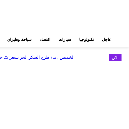
عاجل
تكنولوجيا
سيارات
اقتصاد
سياحة وطيران
الان
الخميس.. بدء طرح السكر الحر بسعر 25 جنيهًا للكيلو
اخر الاخبار
البورصة وجهاز التمثيل التجاري يروجان لسوق المال وجذب الاستثمارات الأجن
أغسطس 6, 2026
FEDIS وحلول تتشاركان في تطوير أول منصة للسياحة الصحية بالمنطقة
أغسطس 6, 2026