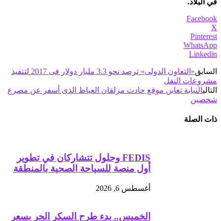
في البلاد.
Facebook
X
Pinterest
WhatsApp
Linkedin
السابق
«التعاون الدولى» ترصد نحو 3.3 مليار دولار فى 2017 لتنفيذ
مشروعات النقل
التالي
النيابة تعاين موقع حادث مزلقان العياط الذى أسفر عن مصرع
شخصين
ذات الصلة
FEDIS وحلول تتشاركان في تطوير
أول منصة للسياحة الصحية بالمنطقة
أغسطس 6, 2026
الخميس.. بدء طرح السكر الحر بسعر