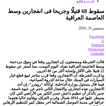
عرب وعالم
سقوط 68 قتيلًا وجريحا فى انفجارين وسط
العاصمة العراقية
ديسمبر 31, 2016
Facebook
X
Pinterest
WhatsApp
Linkedin
قالت الشرطة ومسعفون، إن انفجارين وقعا في سوق مزدحمة
وسط العاصمة العراقية بغداد، اليوم السبت، مما أسفر عن سقوط
22 قتيلا على الأقل وإصابة أكثر من 46 آخرين.
وذكرت الشرطة، أن الانفجارين وقعا قرب متاجر لبيع قطع غيار
السيارات في السنك خلال ساعة الذروة الصباحية.
فيما قال مسئول بوزارة الداخلية، لوكالة “رويترز”، إن أحد
الانفجارين نفذه انتحاري، والانفجار الثاني ناجم عن عبوة ناسفة.
جدير بالذكر أن تنظيم داعش خسر الكثير من الأراضي التي كان
يسيطر عليها في 2014 شمال وغرب العراق، ويقاوم حاليا هجوما
عراقيا في مدينة الموصل الشمالية آخر معقل كبير للتنظيم الإرهابي