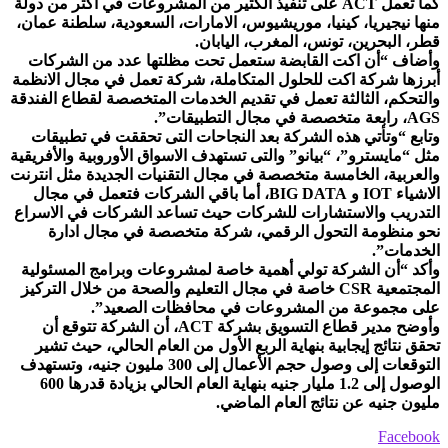
كما تعمل ACT على تنفيذ الكثير من المشروعات في أكثر من دولة
منها نيجيريا، كينيا، موريشيوس، الامارات، السعودية، سلطنة عمان،
قطر، البحرين، تونس، المغرب، اليابان.
وأضاف “أن اكت القابضة ستعمل تحت مظلتها عدد من الشركات
أبرزها شركة اكت للحلول المتكاملة، شركة تعمل في مجال الانظمة
والتحكم، الثالثة تعمل في تقديم الخدمات المتخصصة لقطاع الفندقة
AGS، رابعة متخصصة في مجال التطبيقات”.
وتابع “وتأتي هذه الشركة بعد النجاحات التى تحققت في تطبيقات
مثل “مايسترو”، “بيانو” والتى تستهدف الاسواق الأوروبية والأفريقية
والعربية، الخامسة متخصصة في مجال التقنيات الجديدة مثل انترنت
الاشياء IOT و BIG DATA، أما باقي الشركات فتعمل في مجال
التدريب والاستشارات للشركات حيث تساعد الشركات في الاسراع
نحو منظومة التحول الرقمي، شركة متخصصة في مجال ادارة
الخدمات”.
وأكد “أن الشركة تولي أهمية خاصة لمشروعات وبرامج المسئولية
المجتمعية CSR خاصة في مجال التعليم والصحة من خلال التركيز
على مجموعة من المشروعات في محافظات الصعيد”.
وأوضح مدير قطاع التسويق بشركة ACT، أن الشركة تتوقع أن
تحقق نتائج إيجابية بنهاية الربع الأول من العام الحالي، حيث تشير
التوقعات إلى وصول حجم الأعمال إلى 300 مليون جنيه، وتستهدف
الوصول إلى 1.2 مليار جنيه بنهاية العام الحالي بزيادة قدرها 600
مليون جنيه عن نتائج العام الماضي.
Facebook