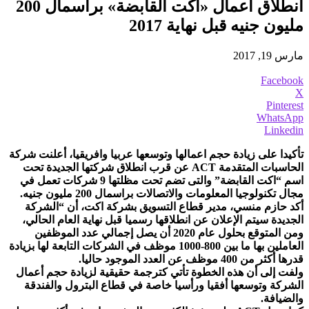
انطلاق اعمال «اكت القابضة» براسمال 200
مليون جنيه قبل نهاية 2017
مارس 19, 2017
Facebook
X
Pinterest
WhatsApp
Linkedin
تأكيدا على زيادة حجم اعمالها وتوسعها عربيا وافريقيا، أعلنت شركة
الحاسبات المتقدمة ACT عن قرب انطلاق شركتها الجديدة تحت
اسم “اكت القابضة” والتى تضم تحت مظلتها 9 شركات تعمل في
مجال تكنولوجيا المعلومات والاتصالات براسمال 200 مليون جنيه.
أكد حازم منسي، مدير قطاع التسويق بشركة اكت، أن “الشركة
الجديدة سيتم الإعلان عن انطلاقها رسميا قبل نهاية العام الحالي،
ومن المتوقع بحلول عام 2020 أن يصل إجمالي عدد الموظفين
العاملين بها ما بين 800-1000 موظف في الشركات التابعة لها بزيادة
قدرها أكثر من 400 موظف عن العدد الموجود حاليا.
ولفت إلى أن هذه الخطوة تأتي كترجمة حقيقية لزيادة حجم أعمال
الشركة وتوسعها أفقيا ورأسيا خاصة في قطاع البترول والفندقة
والضيافة.