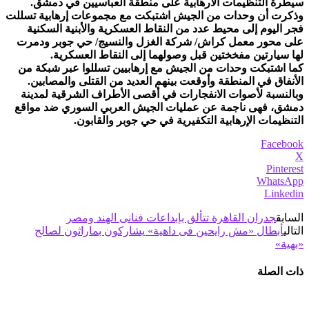
سيطرة التنظيمات الارهابية على منطقة العباسيين في دمشق.
وذكرت أن وحدات من الجيش اشتبكت مع مجموعات إرهابية تسللت
فجر اليوم إلى محيط عدد من النقاط العسكرية والأبنية السكنية
على محور معمل كراش/ شركة الغزل والنسيج/ حي جوبر ودمرت
لها سيارتين مفخختين قبل وصولهما إلى النقاط العسكرية.
كما اشتبكت وحدات من الجيش مع إرهابيين تسللوا عبر شبكة من
الأنفاق في المنطقة وأوقعت بينهم العديد من القتلى والمصابين.
وبالنسبة لأصوات الانفجارات في أقصى الأطراف الشرقية لمدينة
دمشق، فهى ناجمة عن عمليات الجيش العربي السوري ضد مواقع
التنظيمات الإرهابية التكفيرية في حي جوبر والقابون.
Facebook
X
Pinterest
WhatsApp
Linkedin
السابق
جدران القاهرة تتألق بإبداعات فنانى الهند ومصر
التالي
أبطال «مش رايحين فى داهية» يشاركون بماراثون لصالح
«بهية»
ذات الصلة