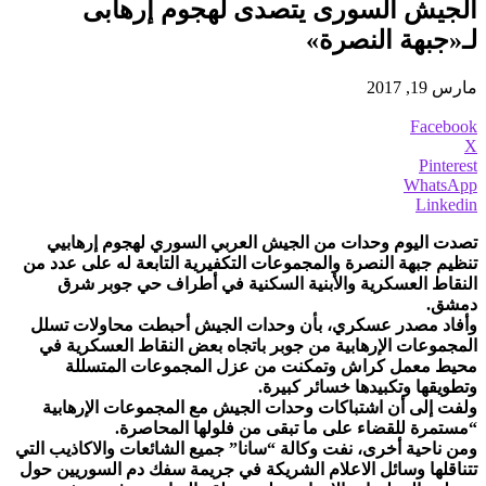
الجيش السورى يتصدى لهجوم إرهابى
لـ«جبهة النصرة»
مارس 19, 2017
Facebook
X
Pinterest
WhatsApp
Linkedin
تصدت اليوم وحدات من الجيش العربي السوري لهجوم إرهابيي
تنظيم جبهة النصرة والمجموعات التكفيرية التابعة له على عدد من
النقاط العسكرية والأبنية السكنية في أطراف حي جوبر شرق
دمشق.
وأفاد مصدر عسكري، بأن وحدات الجيش أحبطت محاولات تسلل
المجموعات الإرهابية من جوبر باتجاه بعض النقاط العسكرية في
محيط معمل كراش وتمكنت من عزل المجموعات المتسللة
وتطويقها وتكبيدها خسائر كبيرة.
ولفت إلى أن اشتباكات وحدات الجيش مع المجموعات الإرهابية
“مستمرة للقضاء على ما تبقى من فلولها المحاصرة.
ومن ناحية أخرى، نفت وكالة “سانا” جميع الشائعات والاكاذيب التي
تتناقلها وسائل الاعلام الشريكة في جريمة سفك دم السوريين حول