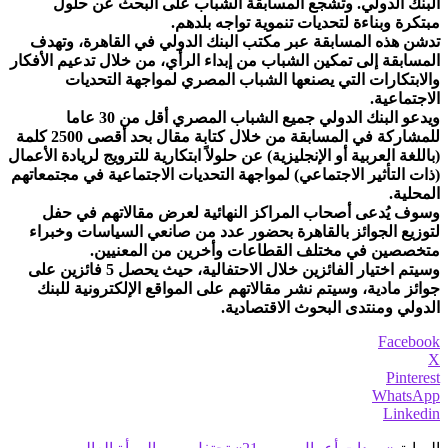
البنك الدولي. وتشجع المسابقة الشباب على البحث عن حلول
مبتكرة وبناءة لتحديات تنموية تواجه بلدهم.
تدشن هذه المسابقة عبر مكتب البنك الدولي في القاهرة، وتهدف
المسابقة إلى تمكين الشباب من إبداء الرأي، من خلال تدعيم الأفكار
والابتكارات التي يصنعها الشباب المصري لمواجهة التحديات
الاجتماعية.
ويدعو البنك الدولي جميع الشباب المصري أقل من 30 عاما
للمشاركة في المسابقة من خلال كتابة مقال بحد أقصى 2500 كلمة
(باللغة العربية أو الإنجليزية) عن حلولاً ابتكارية للترويج لريادة الأعمال
(ذات التأثير الاجتماعي) لمواجهة التحديات الاجتماعية في مجتمعاتهم
المحلية.
وسوف يُدعى أصحاب المراكز النهائية لعرض مقالاتهم في حفل
لتوزيع الجوائز بالقاهرة بحضور عدد من صانعي السياسات وخبراء
متخصصين في مختلف القطاعات وأخرين من المعنيين.
وسيتم اختيار الفائزين خلال الاحتفالية، حيث يحصل 5 فائزين على
جوائز مادية، وسيتم نشر مقالاتهم على المواقع الإلكترونية للبنك
الدولي ومنتدى البحوث الاقتصادية.
Facebook
X
Pinterest
WhatsApp
Linkedin