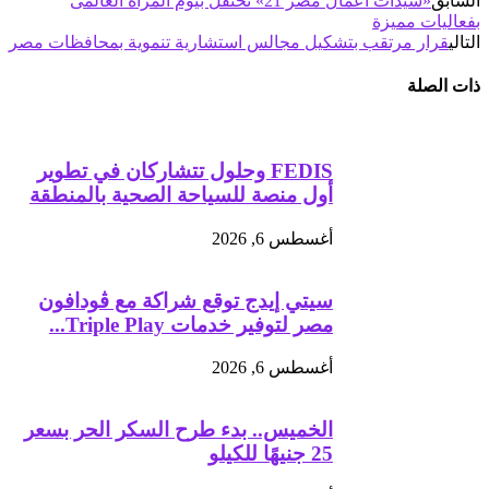
السابق
«سيدات أعمال مصر 21» تحتفل بيوم المرأة العالمى
بفعاليات مميزة
التالي
قرار مرتقب بتشكيل مجالس استشارية تنموية بمحافظات مصر
ذات الصلة
FEDIS وحلول تتشاركان في تطوير
أول منصة للسياحة الصحية بالمنطقة
أغسطس 6, 2026
سيتي إيدج توقع شراكة مع ڤودافون
مصر لتوفير خدمات Triple Play...
أغسطس 6, 2026
الخميس.. بدء طرح السكر الحر بسعر
25 جنيهًا للكيلو