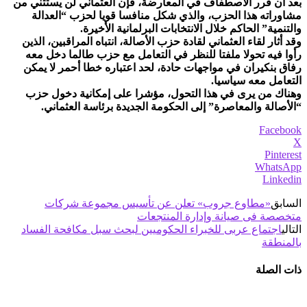
بعد أن قرر الاصطفاف في المعارضة، فإن العثماني لن يستثني من
مشاوراته هذا الحزب، والذي شكل منافسا قويا لحزب “العدالة
والتنمية” الحاكم خلال الانتخابات البرلمانية الأخيرة.
وقد أثار لقاء العثماني لقادة حزب الأصالة، انتباه المراقبين، الذين
رأوا فيه تحولا ملفتا للنظر في التعامل مع حزب طالما دخل معه
رفاق بنكيران في مواجهات حادة، لحد اعتباره خطا أحمر لا يمكن
التعامل معه سياسيا.
وهناك من يرى في هذا التحول، مؤشرا على إمكانية دخول حزب
“الأصالة والمعاصرة” إلى الحكومة الجديدة برئاسة العثماني.
Facebook
X
Pinterest
WhatsApp
Linkedin
السابق
«مطاوع جروب» تعلن عن تأسيس مجموعة شركات
متخصصة فى صيانة وإدارة المنتجعات
التالي
اجتماع عربى للخبراء الحكوميين لبحث سبل مكافحة الفساد
بالمنطقة
ذات الصلة