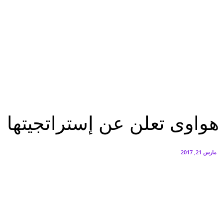
البنك العربي يطلق حملة الاسترداد النقدي الصيفية
أغسطس 6, 2026
سيتي إيدج توقع شراكة مع ڤودافون مصر لتوفير خدمات Triple Play الذكية بمشروع داون تاون بالعلمين الجديدة
أغسطس 6, 2026
اقتصاد
هواوى تعلن عن إستراتجيتها لزيادة الإستثمارات فى السوق المصرى
اقتصاد
الرئيسية
عاجل
هواوى تعلن عن إستراتجيتها 
مارس 21, 2017