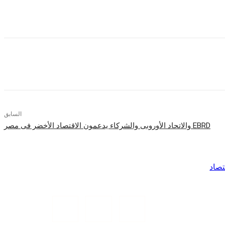
العمل.
بالجهود الحكومية المبذولة من أجل توفير البيئة الملائمة للاستثمار.
السابق
EBRD والاتحاد الأوروبى والشركاء يدعمون الاقتصاد الأخضر فى مصر
تصاد