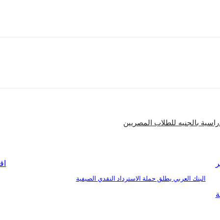
س التنفيذي لهواوي، على رغبة الشركة الجادة في الاستثمار بمصر، مشيدا 
شارك
راسية بالجنيه للطلاب المصريين
ر
اق
البنك العربي يطلق حملة الاسترداد النقدي الصيفية
ة