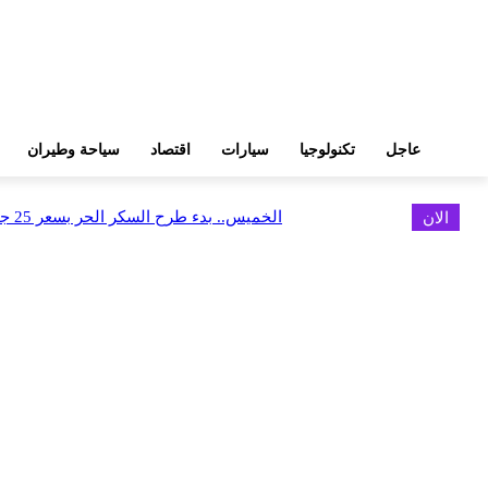
عاجل
تكنولوجيا
سيارات
اقتصاد
سياحة وطيران
الان
الخميس.. بدء طرح السكر الحر بسعر 25 جنيهًا للكيلو
اخر الاخبار
البورصة وجهاز التمثيل التجاري يروجان لسوق المال وجذب الاستثمارات الأجن
أغسطس 6, 2026
FEDIS وحلول تتشاركان في تطوير أول منصة للسياحة الصحية بالمنطقة
أغسطس 6, 2026