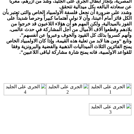
المصرية، بإنجاز أبطال الجرى على الجليد، وشد من أزرهم، معربا
عن سعادته البالغه بكل ميدالية تتحقق.
وشدد على ضرورة أن نجعل فلسفة الاولمبياد الخاص والتى تعتبر بأن
الكل فائز أمام أعيننا، وأن لا نولى آهتماما كبيراً وحرصا شديداً على
الفوز بالميدالية، ولكن المهم هو أن هؤلاء اللاعبون قد خرجوا من
بلادهم وقطعوا آلاف الأميال من أجل المشاركة في حدث عالمى،
وأنهم كسروا بذلك كل القيود والخوف وعبروا عن أنفسهم”.
وتابع “ومن هنا لابد من تعلية هذه القيمة، وإذا كان الاولمبياد الخاص
يمنح الفائزين الثلاث الميداليات الذهبية والفضية والبرونزية وفقا
للقواعد الاولمبية، فانه يمنح شارة مشاركة لباقى اللاعبين”.