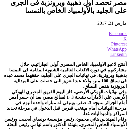
مصر تحصد أول ذهبية وبرونزية فى الجرى
على الجليد بالأولمبياد الخاص بالنمسا
مارس 21, 2017
Facebook
X
Pinterest
WhatsApp
Linkedin
آفتتح لاعبو الاولمبياد الخاص المصري آولى انجازاتهم، خلال
مشاركتهم في دورة الالعاب العالمية الشتوية المقامة فى النمسا
بذهبية وبرونزية، في نهائيات الجرى على الجليد، حققهما محمد عبده
فى سباق 100 متر، وآلاء عبد العزيز التى حصلت على الميدالية
البرونزية بنفس السباق.
وفي نهائيات الهوكي الأرضي، فاز اليوم الفريق المصري للهوكي
الأرضي علي الأمارات بنتيجة 3 -1 لصالح مصر، بعد أن خسر أمس
أمام الجزائر بنتيجة 3- صفر، ويتبقي له مباراة واحدة اليوم في
مرحلة النهائيات أمام منتخب قبرص قبل الدخول في مرحلة تحديد
المراكز والميداليات غداً.
وقام المهندس هاني محمود، رئيس مؤسسة يونيفاي أيجيبت ورئيس
الأولمبياد الخاص المصري، بتهنئة الدكتور باسم تهامي رئيس البعثة