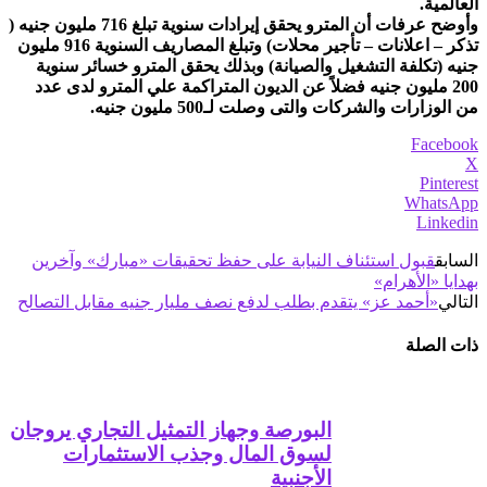
العالمية.
وأوضح عرفات أن المترو يحقق إيرادات سنوية تبلغ 716 مليون جنيه (
تذكر – اعلانات – تأجير محلات) وتبلغ المصاريف السنوية 916 مليون
جنيه (تكلفة التشغيل والصيانة) وبذلك يحقق المترو خسائر سنوية
200 مليون جنيه فضلاً عن الديون المتراكمة علي المترو لدى عدد
من الوزارات والشركات والتى وصلت لـ500 مليون جنيه.
Facebook
X
Pinterest
WhatsApp
Linkedin
السابق
قبول استئناف النيابة على حفظ تحقيقات «مبارك» وآخرين
بهدايا «الأهرام»
التالي
«أحمد عز» يتقدم بطلب لدفع نصف مليار جنيه مقابل التصالح
ذات الصلة
البورصة وجهاز التمثيل التجاري يروجان
لسوق المال وجذب الاستثمارات
الأجنبية