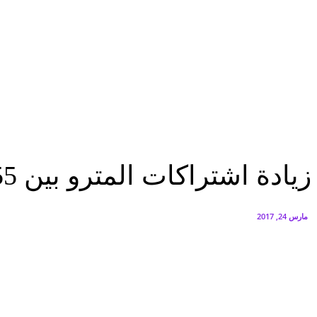
البنك العربي يطلق حملة الاسترداد النقدي الصيفية
أغسطس 6, 2026
سيتي إيدج توقع شراكة مع ڤودافون مصر لتوفير خدمات Triple Play الذكية بمشروع داون تاون بالعلمين الجديدة
أغسطس 6, 2026
الرئيسية
زيادة اشتراكات المترو بين 55 و95% واسقاط الصحفيين من الحسابات
الرئيسية
عاجل
مصر
زيادة اشتراكات المترو بين 55 و95% واسقاط الصحفيين من الحسابات
مارس 24, 2017