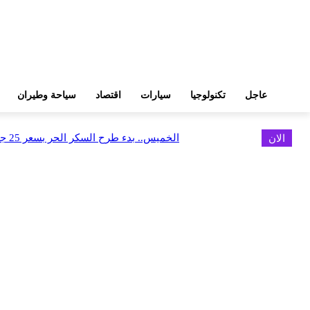
عاجل
تكنولوجيا
سيارات
اقتصاد
سياحة وطيران
الان
الخميس.. بدء طرح السكر الحر بسعر 25 جنيهًا للكيلو
اخر الاخبار
البورصة وجهاز التمثيل التجاري يروجان لسوق المال وجذب الاستثمارات الأجن
أغسطس 6, 2026
FEDIS وحلول تتشاركان في تطوير أول منصة للسياحة الصحية بالمنطقة
أغسطس 6, 2026