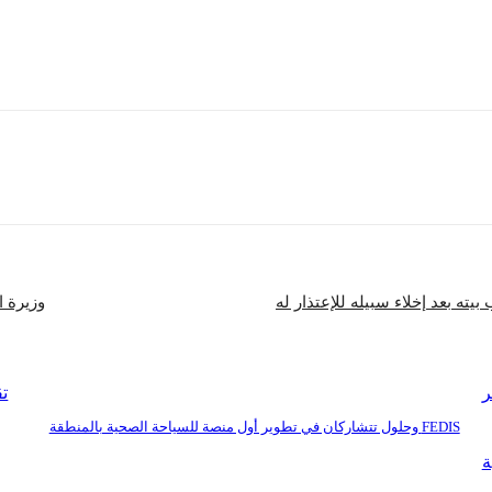
جنيهات بينما 5 جنيهات لاشتراك الثلاثة أشهر، حيث تستخرج هذه الاشتراكات من مكاتب الاشتراكات الموجودة بالمحطات.
شارك
بيته بعد إخلاء سبيله للإعتذار له
وزيرة ا
تق
FEDIS وحلول تتشاركان في تطوير أول منصة للسياحة الصحية بالمنطقة
ة