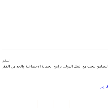
ورسوم استخرج الكارت الذكى لأول مرة لتحميل عليه الاشتراك السنوى هى نفس رسومه لتحميل اشتراك الثلاثة أشهر والبالغة 25 جنيها لأن كلاهما واحد، مع رفع قيمة رسوم استمارة الاشتراك السنوى إلى 10
السابق
لتضامن تبحث مع البنك الدولى برامج الحماية الاجتماعية والحد من الفقر
ارير