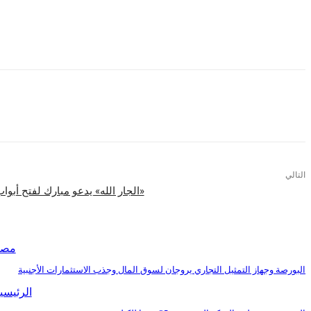
اشتراكات كبار السن فوق الـ60 عام وذوى الاحتياجات الخاصة ثابتة بدون زيادة بمبلغ 300 جنيه، بالإضافة إلى إلغاء الاشتراكات السنوية للطبة وقصرها على اشتراكات الثلاثة أشهر.
التالي
«الجار الله» يدعو مبارك لفتح أبواب 
اقرأ المزيد
مصر
البورصة وجهاز التمثيل التجاري يروجان لسوق المال وجذب الاستثمارات الأجنبية
الرئيسي