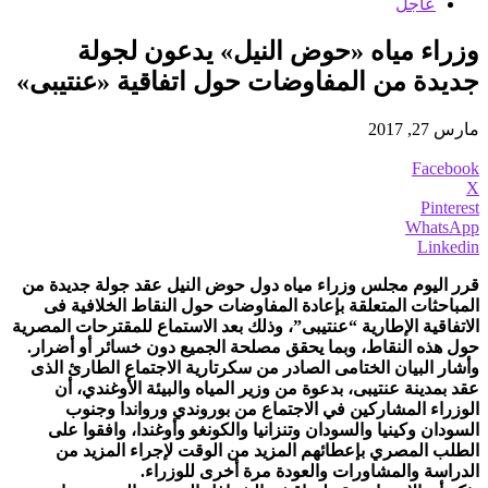
عاجل
وزراء مياه «حوض النيل» يدعون لجولة
جديدة من المفاوضات حول اتفاقية «عنتيبى»
مارس 27, 2017
Facebook
X
Pinterest
WhatsApp
Linkedin
قرر اليوم مجلس وزراء مياه دول حوض النيل عقد جولة جديدة من
المباحثات المتعلقة بإعادة المفاوضات حول النقاط الخلافية فى
الاتفاقية الإطارية “عنتيبى”، وذلك بعد الاستماع للمقترحات المصرية
حول هذه النقاط، وبما يحقق مصلحة الجميع دون خسائر أو أضرار.
وأشار البيان الختامى الصادر من سكرتارية الاجتماع الطارئ الذى
عقد بمدينة عنتيبى، بدعوة من وزير المياه والبيئة الأوغندي، أن
الوزراء المشاركين في الاجتماع من بوروندي ورواندا وجنوب
السودان وكينيا والسودان وتنزانيا والكونغو وأوغندا، وافقوا على
الطلب المصري بإعطائهم المزيد من الوقت لإجراء المزيد من
الدراسة والمشاورات والعودة مرة أخرى للوزراء.