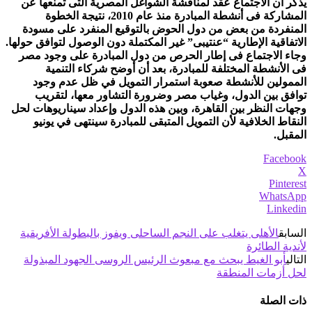
يذكر أن الاجتماع عقد لمناقشة الشواغل المصرية التى تمنعها عن
المشاركة فى أنشطة المبادرة منذ عام 2010، نتيجة الخطوة
المنفردة من بعض من دول الحوض بالتوقيع المنفرد على مسودة
الاتفاقية الإطارية “عنتيبى” غير المكتملة دون الوصول لتوافق حولها.
وجاء الاجتماع فى إطار الحرص من دول المبادرة على وجود مصر
فى الأنشطة المختلفة للمبادرة، بعد أن أوضح شركاء التنمية
الممولين للأنشطة صعوبة استمرار التمويل في ظل عدم وجود
توافق بين الدول، وغياب مصر وضرورة التشاور معها، لتقريب
وجهات النظر بين القاهرة، وبين هذه الدول وإعداد سيناريوهات لحل
النقاط الخلافية لأن التمويل المتبقى للمبادرة سينتهى في يونيو
المقبل.
Facebook
X
Pinterest
WhatsApp
Linkedin
السابق
الأهلى يتغلب على النجم الساحلى ويفوز بالبطولة الأفريقية
لأندية الطائرة
التالي
أبو الغيط يبحث مع مبعوث الرئيس الروسى الجهود المبذولة
لحل أزمات المنطقة
ذات الصلة