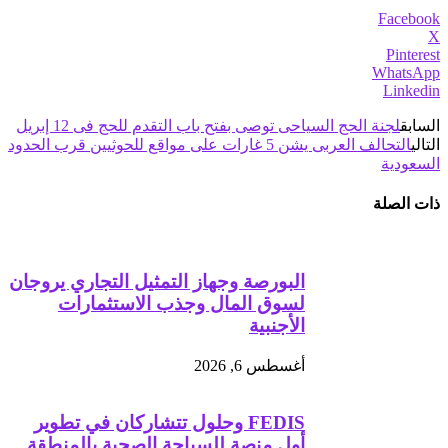
Facebook
X
Pinterest
WhatsApp
Linkedin
السابق
لجنة الحج السياحى توصى بفتح باب التقدم للحج فى 12 إبريل
التالي
التحالف العربى يشن 5 غارات على مواقع للحوثيين قرب الحدود
السعودية
ذات الصلة
البورصة وجهاز التمثيل التجاري يروجان
لسوق المال وجذب الاستثمارات
الأجنبية
أغسطس 6, 2026
FEDIS وحلول تتشاركان في تطوير
أول منصة للسياحة الصحية بالمنطقة