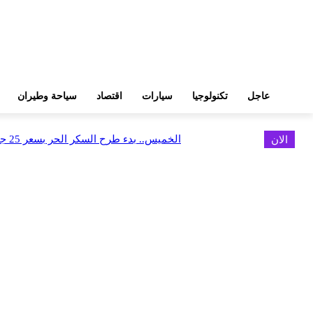
عاجل
تكنولوجيا
سيارات
اقتصاد
سياحة وطيران
الان
الخميس.. بدء طرح السكر الحر بسعر 25 جنيهًا للكيلو
اخر الاخبار
البورصة وجهاز التمثيل التجاري يروجان لسوق المال وجذب الاستثمارات الأجن
أغسطس 6, 2026
FEDIS وحلول تتشاركان في تطوير أول منصة للسياحة الصحية بالمنطقة
أغسطس 6, 2026