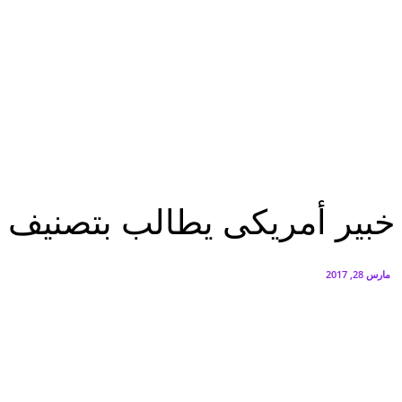
البنك العربي يطلق حملة الاسترداد النقدي الصيفية
أغسطس 6, 2026
سيتي إيدج توقع شراكة مع ڤودافون مصر لتوفير خدمات Triple Play الذكية بمشروع داون تاون بالعلمين الجديدة
أغسطس 6, 2026
الرئيسية
خبير أمريكى يطالب بتصنيف قطر ضمن الدول الراعية للإرهاب
الرئيسية
توك شو
عاجل
خبير أمريكى يطالب بتصنيف 
مارس 28, 2017