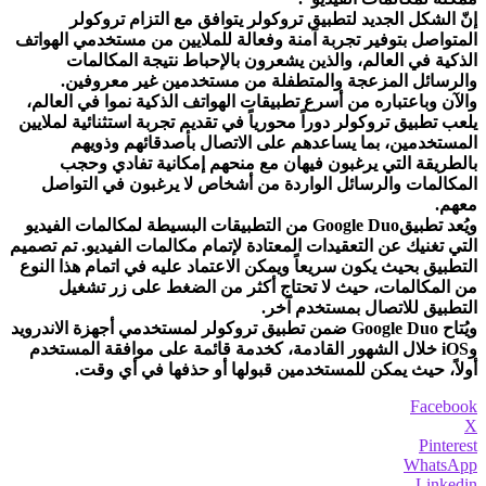
إنّ الشكل الجديد لتطبيق تروكولر يتوافق مع التزام تروكولر
المتواصل بتوفير تجربة آمنة وفعالة للملايين من مستخدمي الهواتف
الذكية في العالم، والذين يشعرون بالإحباط نتيجة المكالمات
والرسائل المزعجة والمتطفلة من مستخدمين غير معروفين.
والآن وباعتباره من أسرع تطبيقات الهواتف الذكية نموا في العالم،
يلعب تطبيق تروكولر دوراً محورياً في تقديم تجربة استثنائية لملايين
المستخدمين، بما يساعدهم على الاتصال بأصدقائهم وذويهم
بالطريقة التي يرغبون فيهان مع منحهم إمكانية تفادي وحجب
المكالمات والرسائل الواردة من أشخاص لا يرغبون في التواصل
معهم.
ويُعد تطبيقGoogle Duo من التطبيقات البسيطة لمكالمات الفيديو
التي تغنيك عن التعقيدات المعتادة لإتمام مكالمات الفيديو. تم تصميم
التطبيق بحيث يكون سريعاً ويمكن الاعتماد عليه في اتمام هذا النوع
من المكالمات، حيث لا تحتاج أكثر من الضغط على زر تشغيل
التطبيق للاتصال بمستخدم آخر.
ويُتاح Google Duo ضمن تطبيق تروكولر لمستخدمي أجهزة الاندرويد
وiOS خلال الشهور القادمة، كخدمة قائمة على موافقة المستخدم
أولاً، حيث يمكن للمستخدمين قبولها أو حذفها في أي وقت.
Facebook
X
Pinterest
WhatsApp
Linkedin