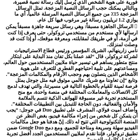
فورية على هوية الشخص الذي يُرسل إليك رسالة نصية قصيرة،
وبالتالي يمكنك حجب الرسائل النصية المزعجة. تمثل الرسائل
المزعجة 15٪ من جميع الرسائل النصية المرسلة عالمياً، أي ما
يوازي 1.2 تريليون رسالة غير مرغوب فيها كل عام.
 الرسائل الجاهزة مسبقاً: وهي رسائل سريعة جاهزة مسبقاً يمكن
ارسالها لأي مستخدم من مستخدمي تروكولر، حتى يعرف إذا كنت
في أزمة، أو في طريقك لمقابلته، ومعرفة موقعك، أو إذا كنت قد
وصلت لمنزلك.
نامي زارينهالم، الشريك المؤسس ورئيس قطاع الاستراتيجيات
لشركة تروكولر، قال “لقد عملنا بكل تفان منذ البداية على ابتكار
منتج متطور يساهم في تيسير حياة ملايين المستخدمين حول العالم،
ومساعدتهم على تلبية احتياجهم الفطري للتعرف على هوية
الأشخاص الذين يتصلون بهم وحجب الأرقام والمكالمات المزعجة”.
وتابع “إن تعاوننا مع شريك عالمي موثوق فيه مثل جوجل يمثل
فرصة ثمينة للقيام بالخطوة التالية في مسيرتنا، والتي تهدف لدمج
كل الاتصالات والمعاملات المختلفة في منصة واحدة، مع منح
المستخدم تجربة غير مسبوقة للهواتف الذكية تتسم بالملائمة
والأمان والفعالية، دون الحاجة للتبديل بين التطبيقات المختلفة”.
وأضاف أميت فولاي، المشرف على تطبيق Duo في جوجل: “يجب
أن يتمكن كل شخص من إجراء مكالمة فيديو، بغض النظر عن
المنصة التكنولوجية التي تتيح له ذلك. إنّ هدفنا هو جعل مكالمات
الفيديو سهلة وسريعة ومتاحة للجميع. ومع دمج Google Duo ضمن
تطبيق تروكولر، فإننا نقدم لملايين المستخدمين الجدد أفضل تجربة
ممكنة لمكالمات الفيديو”.