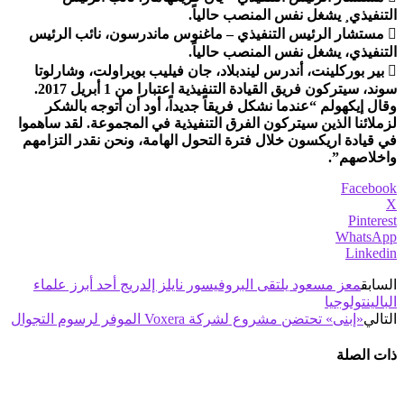
التنفيذي¸ يشغل نفس المنصب حالياً.
 مستشار الرئيس التنفيذي – ماغنوس ماندرسون، نائب الرئيس
التنفيذي، يشغل نفس المنصب حالياً.
 بير بوركلينت، أندرس ليندبلاد، جان فيليب بويراولت، وشارلوتا
سوند، سيتركون فريق القيادة التنفيذية اعتبارا من 1 أبريل 2017.
وقال إيكهولم “عندما نشكل فريقاً جديداً، أود أن أتوجه بالشكر
لزملائنا الذين سيتركون الفرق التنفيذية في المجموعة. لقد ساهموا
في قيادة اريكسون خلال فترة التحول الهامة، ونحن نقدر التزامهم
واخلاصهم”.
Facebook
X
Pinterest
WhatsApp
Linkedin
السابق
معز مسعود يلتقى البروفيسور نايلز إلدريج أحد أبرز علماء
البالينتولوجيا
التالي
«إبنى» تحتضن مشروع لشركة Voxera الموفر لرسوم التجوال
ذات الصلة