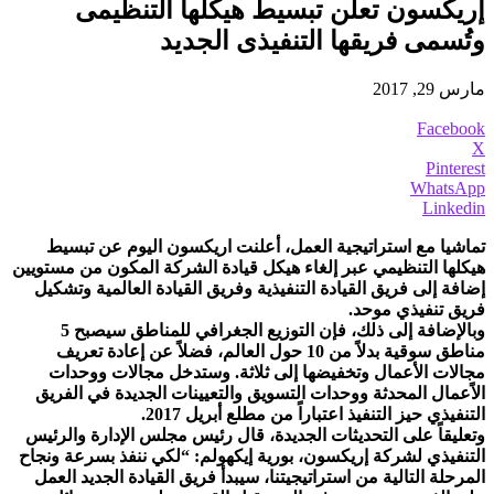
إريكسون تعلن تبسيط هيكلها التنظيمى
وتُسمى فريقها التنفيذى الجديد
مارس 29, 2017
Facebook
X
Pinterest
WhatsApp
Linkedin
تماشيا مع استراتيجية العمل، أعلنت اريكسون اليوم عن تبسيط
هيكلها التنظيمي عبر إلغاء هيكل قيادة الشركة المكون من مستويين
إضافة إلى فريق القيادة التنفيذية وفريق القيادة العالمية وتشكيل
فريق تنفيذي موحد.
وبالإضافة إلى ذلك، فإن التوزيع الجغرافي للمناطق سيصبح 5
مناطق سوقية بدلاً من 10 حول العالم، فضلاً عن إعادة تعريف
مجالات الأعمال وتخفيضها إلى ثلاثة. وستدخل مجالات ووحدات
الاًعمال المحدثة ووحدات التسويق والتعيينات الجديدة في الفريق
التنفيذي حيز التنفيذ اعتباراً من مطلع أبريل 2017.
وتعليقاً على التحديثات الجديدة، قال رئيس مجلس الإدارة والرئيس
التنفيذي لشركة إريكسون، بورية إيكهولم: “لكي ننفذ بسرعة ونجاح
المرحلة التالية من استراتيجيتنا، سيبدأ فريق القيادة الجديد العمل