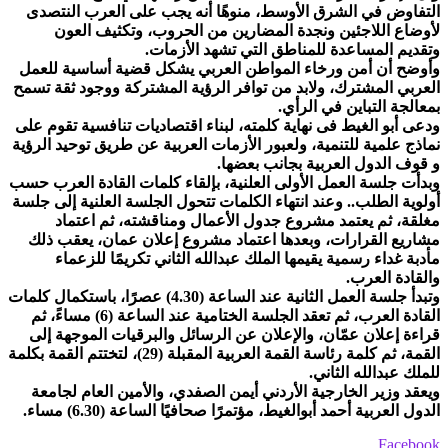
التفاوض في الشرق الأوسط، منوهًا أنه يجب على العرب النتصدى
لأوضاع اللاجئين ونجدة المضارين من الحروب، وتكثيف العون
وتقديم المساعدة للمناطق التي تشهد الأزمات.
وأوضح أن أمن ورخاء المواطن العربي يشكل قضية أساسية للعمل
العربي المشترك، ولابد من توافر الرؤية المشتركة ووجود ثقة تسمح
بمعالجة التباين في الرأي.
ودعى أبو الغيط فى نهاية كلمته، لبناء اقتصاديات تنافسية تقوم على
نماذج علمية للتنمية، ولعبور الأزمات العربية عن طريق توحيد الرؤية
و قوف الدول العربية بجانب بعضها.
وبدأت جلسة العمل الأولى العلنية، بإلقاء كلمات القادة العرب حسب
أولوية الطلب.. وعند انتهاء الكلمات تتحول الجلسة العلنية إلى جلسة
مغلقة، ثم يعتمد مشروع جدول الأعمال ومناقشته، ثم اعتماد
مشاريع القرارات، وبعدها اعتماد مشروع إعلان عمان، يعقب ذلك
مأدبة غداء رسمية يقيمها الملك عبدالله الثاني تكريمًا للزعماء
والقادة العرب.
وتبدأ جلسة العمل الثانية عند الساعة (4.30) عصرًا، باستكمال كلمات
القادة العرب، ثم تعقد الجلسة الختامية عند الساعة (6) مساءً، ثم
قراءة إعلان عمّان، والإعلان عن الرسائل والبرقيات الموجهة إلى
القمة، ثم كلمة رئاسة القمة العربية المقبلة (29)، لتختتم القمة بكلمة
للملك عبدالله الثاني.
ويعقد وزير الخارجية الأردني أيمن الصفدي، والأمين العام لجامعة
الدول العربية أحمد أبوالغيط، مؤتمرًا صحافيًا الساعة (6.30) مساء.
Facebook