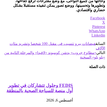
وحالتها من جميع النواحى، مع وضع مقترحات لرفع كفاءتها،
وتطويرها وتحسينها، ووضع تصور يمكن تنفيذه مستقبلا بشكل
حضاري واقتصادي.
Facebook
X
Pinterest
WhatsApp
Linkedin
السابق
فيضانات بيرو تتسبب فى مقتل 100 شخصا وتشريد مئات
الآلاف
التالي
«مطاوع جروب» يدشن كومبوند «لافيدا» والمرحلة الثانية من
«بلو بلو» السخنة
ذات الصلة
FEDIS وحلول تتشاركان في تطوير
أول منصة للسياحة الصحية بالمنطقة
أغسطس 6, 2026