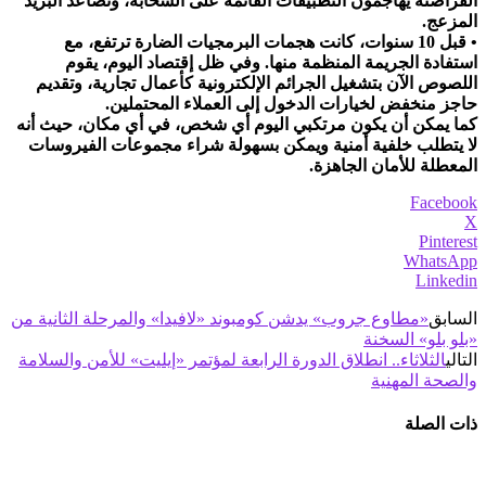
القراصنة يهاجمون التطبيقات القائمة على السحابة، وتصاعد البريد
المزعج.
• قبل 10 سنوات، كانت هجمات البرمجيات الضارة ترتفع، مع
استفادة الجريمة المنظمة منها. وفي ظل إقتصاد اليوم، يقوم
اللصوص الآن بتشغيل الجرائم الإلكترونية كأعمال تجارية، وتقديم
حاجز منخفض لخيارات الدخول إلى العملاء المحتملين.
كما يمكن أن يكون مرتكبي اليوم أي شخص، في أي مكان، حيث أنه
لا يتطلب خلفية أمنية ويمكن بسهولة شراء مجموعات الفيروسات
المعطلة للأمان الجاهزة.
Facebook
X
Pinterest
WhatsApp
Linkedin
السابق
«مطاوع جروب» يدشن كومبوند «لافيدا» والمرحلة الثانية من
«بلو بلو» السخنة
التالي
الثلاثاء.. انطلاق الدورة الرابعة لمؤتمر «إيليت» للأمن والسلامة
والصحة المهنية
ذات الصلة