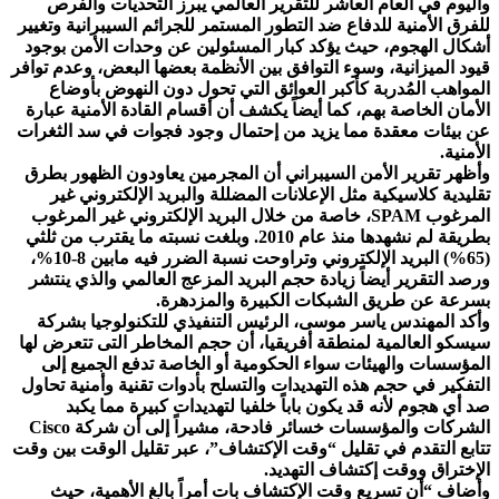
واليوم في العام العاشر للتقرير العالمي يبرز التحديات والفرص
للفرق الأمنية للدفاع ضد التطور المستمر للجرائم السيبرانية وتغيير
أشكال الهجوم، حيث يؤكد كبار المسئولين عن وحدات الأمن بوجود
قيود الميزانية، وسوء التوافق بين الأنظمة بعضها البعض، وعدم توافر
المواهب المُدربة كأكبر العوائق التي تحول دون النهوض بأوضاع
الأمان الخاصة بهم، كما أيضاً يكشف أن أقسام القادة الأمنية عبارة
عن بيئات معقدة مما يزيد من إحتمال وجود فجوات في سد الثغرات
الأمنية.
وأظهر تقرير الأمن السيبراني أن المجرمين يعاودون الظهور بطرق
تقليدية كلاسيكية مثل الإعلانات المضللة والبريد الإلكتروني غير
المرغوب SPAM، خاصة من خلال البريد الإلكتروني غير المرغوب
بطريقة لم نشهدها منذ عام 2010. وبلغت نسبته ما يقترب من ثلثي
(65%) البريد الإلكتروني وتراوحت نسبة الضرر فيه مابين 8-10%،
ورصد التقرير أيضاً زيادة حجم البريد المزعج العالمي والذي ينتشر
بسرعة عن طريق الشبكات الكبيرة والمزدهرة.
وأكد المهندس ياسر موسى، الرئيس التنفيذي للتكنولوجيا بشركة
سيسكو العالمية لمنطقة أفريقيا، أن حجم المخاطر التى تتعرض لها
المؤسسات والهيئات سواء الحكومية أو الخاصة تدفع الجميع إلى
التفكير في حجم هذه التهديدات والتسلح بأدوات تقنية وأمنية تحاول
صد أي هجوم لأنه قد يكون باباً خلفيا لتهديدات كبيرة مما يكبد
الشركات والمؤسسات خسائر فادحة، مشيراً إلى أن شركة Cisco
تتابع التقدم في تقليل “وقت الإكتشاف”، عبر تقليل الوقت بين وقت
الإختراق ووقت إكتشاف التهديد.
وأضاف “أن تسريع وقت الإكتشاف بات أمراً بالغ الأهمية، حيث