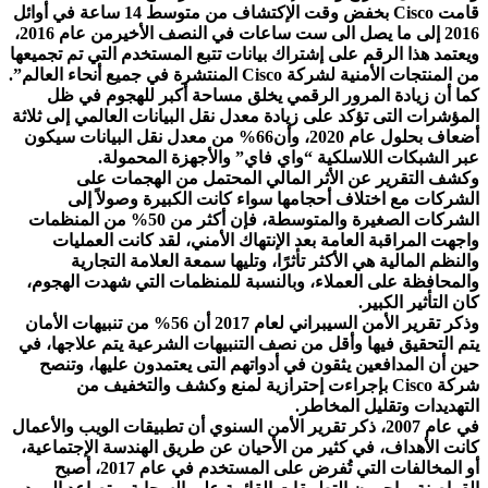
قامت Cisco بخفض وقت الإكتشاف من متوسط 14 ساعة في أوائل
2016 إلى ما يصل الى ست ساعات في النصف الأخيرمن عام 2016،
ويعتمد هذا الرقم على إشتراك بيانات تتبع المستخدم التي تم تجميعها
من المنتجات الأمنية لشركة Cisco المنتشرة في جميع أنحاء العالم”.
كما أن زيادة المرور الرقمي يخلق مساحة أكبر للهجوم في ظل
المؤشرات التى تؤكد على زيادة معدل نقل البيانات العالمي إلى ثلاثة
أضعاف بحلول عام 2020، وأن66% من معدل نقل البيانات سيكون
عبر الشبكات اللاسلكية “واي فاي” والأجهزة المحمولة.
وكشف التقرير عن الأثر المالي المحتمل من الهجمات على
الشركات مع اختلاف أحجامها سواء كانت الكبيرة وصولاً إلى
الشركات الصغيرة والمتوسطة، فإن أكثر من 50% من المنظمات
واجهت المراقبة العامة بعد الإنتهاك الأمني، لقد كانت العمليات
والنظم المالية هي الأكثر تأثرًا، وتليها سمعة العلامة التجارية
والمحافظة على العملاء، وبالنسبة للمنظمات التي شهدت الهجوم،
كان التأثير الكبير.
وذكر تقرير الأمن السيبراني لعام 2017 أن 56% من تنبيهات الأمان
يتم التحقيق فيها وأقل من نصف التنبيهات الشرعية يتم علاجها، في
حين أن المدافعين يثقون في أدواتهم التى يعتمدون عليها، وتنصح
شركة Cisco بإجراءت إحترازية لمنع وكشف والتخفيف من
التهديدات وتقليل المخاطر.
في عام 2007، ذكر تقرير الأمن السنوي أن تطبيقات الويب والأعمال
كانت الأهداف، في كثير من الأحيان عن طريق الهندسة الإجتماعية،
أو المخالفات التي تُفرض على المستخدم في عام 2017، أصبح