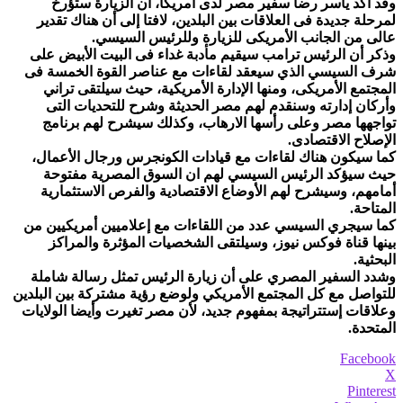
وقد أكد ياسر رضا سفير مصر لدى أمريكا، أن الزيارة ستؤرخ
لمرحلة جديدة فى العلاقات بين البلدين، لافتا إلى أن هناك تقدير
عالى من الجانب الأمريكى للزيارة وللرئيس السيسي.
وذكر أن الرئيس ترامب سيقيم مأدبة غداء فى البيت الأبيض على
شرف السيسي الذي سيعقد لقاءات مع عناصر القوة الخمسة فى
المجتمع الأمريكى، ومنها الإدارة الأمريكية، حيث سيلتقى تراني
وأركان إدارته وسنقدم لهم مصر الحديثة وشرح للتحديات التى
تواجهها مصر وعلى رأسها الارهاب، وكذلك سيشرح لهم برنامج
الإصلاح الاقتصادى.
كما سيكون هناك لقاءات مع قيادات الكونجرس ورجال الأعمال،
حيث سيؤكد الرئيس السيسي لهم ان السوق المصرية مفتوحة
أمامهم، وسيشرح لهم الأوضاع الاقتصادية والفرص الاستثمارية
المتاحة.
كما سيجري السيسي عدد من اللقاءات مع إعلاميين أمريكيين من
بينها قناة فوكس نيوز، وسيلتقى الشخصيات المؤثرة والمراكز
البحثية.
وشدد السفير المصري على أن زيارة الرئيس تمثل رسالة شاملة
للتواصل مع كل المجتمع الأمريكي ولوضع رؤية مشتركة بين البلدين
وعلاقات إستتراتيجة بمفهوم جديد، لأن مصر تغيرت وأيضا الولايات
المتحدة.
Facebook
X
Pinterest