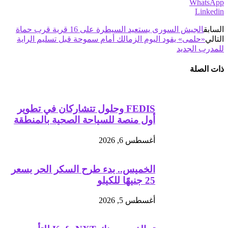
WhatsApp
Linkedin
السابق
الجيش السورى يستعيد السيطرة على 16 قرية قرب حماة
التالي
«حلمى» يقود اليوم الزمالك أمام سموحة قبل تسليم الراية
للمدرب الجديد
ذات الصلة
FEDIS وحلول تتشاركان في تطوير
أول منصة للسياحة الصحية بالمنطقة
أغسطس 6, 2026
الخميس.. بدء طرح السكر الحر بسعر
25 جنيهًا للكيلو
أغسطس 5, 2026