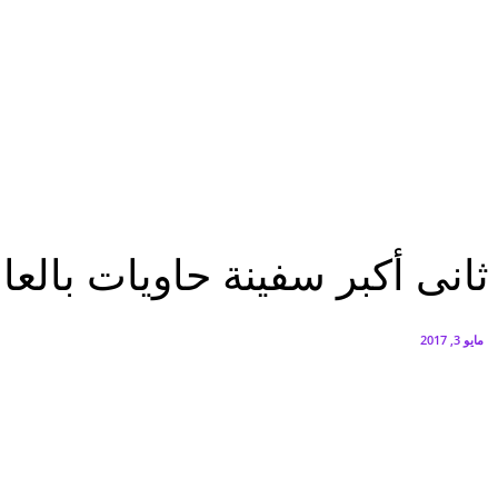
البنك العربي يطلق حملة الاسترداد النقدي الصيفية
أغسطس 6, 2026
سيتي إيدج توقع شراكة مع ڤودافون مصر لتوفير خدمات Triple Play الذكية بمشروع داون تاون بالعلمين الجديدة
أغسطس 6, 2026
الرئيسية
ثانى أكبر سفينة حاويات بالعالم تعبر قناة السويس وتسدد نحو مليون دولار
الرئيسية
عاجل
مصر
ثانى أكبر سفينة حاويات بالع
مايو 3, 2017