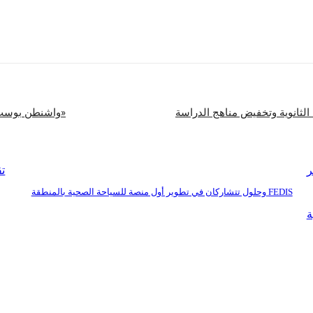
شارك
 الثانوية وتخفيض مناهج الدراسة
«واشنطن بوست» ت
تق
FEDIS وحلول تتشاركان في تطوير أول منصة للسياحة الصحية بالمنطقة
ة
بنا
للإعلان