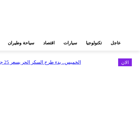
عاجل
تكنولوجيا
سيارات
اقتصاد
سياحة وطيران
الان
الخميس.. بدء طرح السكر الحر بسعر 25 جنيهًا للكيلو
اخر الاخبار
البورصة وجهاز التمثيل التجاري يروجان لسوق المال وجذب الاستثمارات الأجن
أغسطس 6, 2026
FEDIS وحلول تتشاركان في تطوير أول منصة للسياحة الصحية بالمنطقة
أغسطس 6, 2026