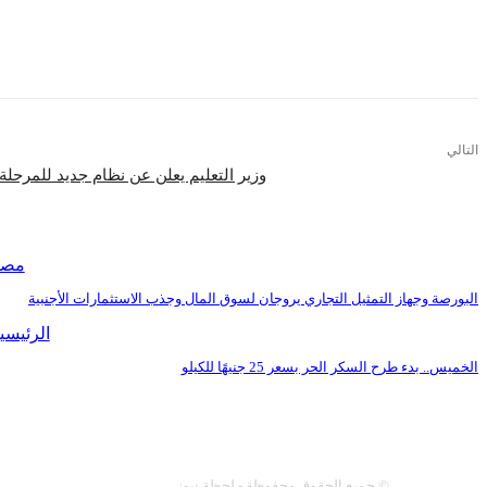
التالي
وزير التعليم يعلن عن نظام جديد للمرحلة
اقرأ المزيد
مصر
البورصة وجهاز التمثيل التجاري يروجان لسوق المال وجذب الاستثمارات الأجنبية
الرئيسي
الخميس.. بدء طرح السكر الحر بسعر 25 جنيهًا للكيلو
عنا
سياسة النشر
اتصل 
© جميع الحقوق محفوظة - لحظة نيوز