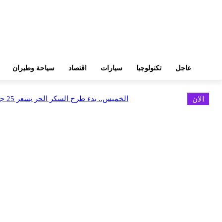
عاجل
تكنولوجيا
سيارات
اقتصاد
سياحة وطيران
الان
الخميس.. بدء طرح السكر الحر بسعر 25 جنيهًا للكيلو
اخر الاخبار
البورصة وجهاز التمثيل التجاري يروجان لسوق المال وجذب الاستثمارات الأجن
أغسطس 6, 2026
FEDIS وحلول تتشاركان في تطوير أول منصة للسياحة الصحية بالمنطقة
أغسطس 6, 2026