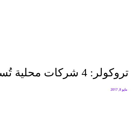
البنك العربي يطلق حملة الاسترداد النقدي الصيفية
أغسطس 6, 2026
سيتي إيدج توقع شراكة مع ڤودافون مصر لتوفير خدمات Triple Play الذكية بمشروع داون تاون بالعلمين الجديدة
أغسطس 6, 2026
تكنولوجيا
تروكولر: 4 شركات محلية تُسيطر على سوق التجارة الإلكترونية
تكنولوجيا
تروكولر: 4 شركات محلية تُسيطر على سوق التجارة الإلكترونية
مايو 8, 2017