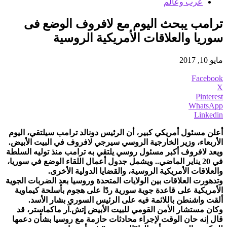
عرب وعالم
ترامب يبحث اليوم مع لافروف الوضع فى
سوريا والعلاقات الأمريكية الروسية
مايو 10, 2017
Facebook
X
Pinterest
WhatsApp
Linkedin
أعلن مسئول أمريكي كبير، أن الرئيس دونالد ترامب سيلتقي، اليوم
الأربعاء، وزير الخارجية الروسي سيرجي لافروف في البيت الأبيض.
ويعد لافروف أكبر مسئول روسي يلتقي به ترامب منذ توليه السلطة
في 20 يناير الماضي.. ويشمل جدول أعمال اللقاء الوضع في سوريا،
والعلاقات الأمريكية الروسية، والقضايا الدولية الأخرى.
وتدهورت العلاقات بين الولايات المتحدة وروسيا بعد الضربات الجوية
الأمريكية على قاعدة جوية سورية ردًا على هجوم بأسلحة كيماوية
ألقت واشنطن باللائمة فيه على الرئيس السوري بشار الأسد.
وكان مستشار الأمن القومي للبيت الأبيض إتش.آر ماكماستر، قد
قال إنه حان الوقت لإجراء محادثات حازمة مع روسيا بشأن دعمها