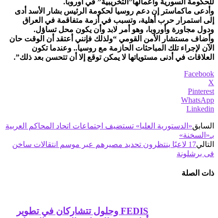
للحكومة السورية وأعمالها”التخريبية” في أوروبا.
وأدعى ماكماستر إن دعم روسيا لحكومة الرئيس بشار الأسد أدى
إلى استمرار حرب أهلية، وتسبب في أزمة متفاقمة في العراق
ودول مجاورة وأوروبا، وهو أمر لابد وأن يكون محل تساؤل.
وأضاف مستشار الأمن القومي “ولذلك فإنني أعتقد أن الوقت حان
الآن لإجراء تلك المباحثات الحازمة مع روسيا.. وعندما تكون
العلاقات في أدنى مستوياتها لا يمكن توقع إلا أن تتحسن بعد ذلك”.
Facebook
X
Pinterest
WhatsApp
Linkedin
السابق
«الدستورية العليا» تستضيف اجتماعات اتحاد المحاكم العربية
بـ«السخنة»
التالي
17 لاعبًا ينتظرون تحديد مصيرهم عبر موسم انتقالات ساخن
فى برشلونة
ذات الصلة
FEDIS وحلول تتشاركان في تطوير