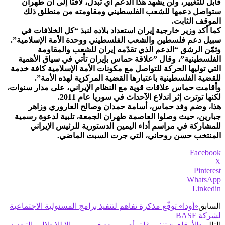
قابل للتغيير، ولن يشهد هذا الدعم أي تبدل، لافتا إلى أن طهران
ستواصل دعمها للشعب الفلسطيني ومقاومته من منطلق ذلك
الموقف الثابت.
كما أكد وزير خارجية إيران استعداد بلاده لنبذ “كل الخلافات في
سبيل دعم فلسطين والشعب الفلسطيني ووحدة الأمة الإسلامية”.
وثمّن الرشق “الدعم الذي تقدّمه إيران للشعب والمقاومة
الفلسطينية”، وقال ”علاقة حماس بإيران تأتي في سياق الأهمية
التي توليها الحركة للتواصل مع مكونات الأمة الإسلامية كافة خدمة
للقضية الفلسطينية باعتبارها القضية المركزية لهذه الأمة”.
وأقامت حماس علاقات قوية مع النظام الإيراني، على مدار سنوات،
لكنها توترت إثر اندلاع الآحداث في سوريا عام 2011.
هذا، وضم وفد حماس، أسامة حمدان وصالح العاروري وزاهر
جبارين، حيث وصلوا العاصمة طهران الجمعة، تلبية لدعوة رسمية
للمشاركة في مراسم أداء اليمين الدستورية للرئيس الإيراني
المنتخب حسن روحاني، التي جرت السبت الماضي.
Facebook
X
Pinterest
WhatsApp
Linkedin
السابق
«أودا» توقّع مذكرة تفاهم لتنفيذ برامج المسئولية الاجتماعية
لشركة BASF