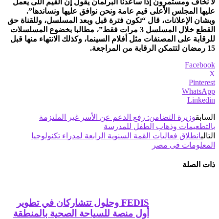
لا نخاف ومستمرون إذا ساعدنا البرلمان يقول إن القيم اللى يعمل
عليها المجلس الأعلى قيم عامة ونحن نوافق عليها ونساندها”.
وبشان الإعلانات، قال “تكون فترة قبل وبعد المسلسل، وللقناة حق
القطع خلال المسلسل 3 مرات فقط”، مطالبا بخضوع المسلسلات
للرقابة على المصنفات مثل أفلام السينما، وكذلك الانتهاء منها قبل
15 رمضان لتتمكن الرقابة من المراجعة.
Facebook
X
Pinterest
WhatsApp
Linkedin
السابق
وزيرة التضامن: رفع الدعم عن الأسر غير الملتزمة
بالتطعيمات وذهاب الطفل للمدرسة
التالي
انطلاق فعاليات القمة السنوية الرابعة لمدراء تكنولوجيا
المعلومات فى مصر
ذات الصلة
FEDIS وحلول تتشاركان في تطوير
أول منصة للسياحة الصحية بالمنطقة