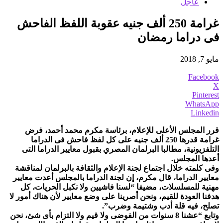
عاجل
غرامة 250 ألف جنيه عقوبة اللفظ الفاحش
فى دراما رمضان
مايو 7, 2018
Facebook
X
Pinterest
WhatsApp
Linkedin
قرر المجلس الأعلى للإعلام، برئاسة مكرم محمد أحمد، فرض
غرامة قدرها 250 ألف جنيه على كل لفظ فاحش فى الدراما
التلفزيونية، مطالبا البرلمان المصري بقبول معايير الدراما التى
أعدها المجلس.
وفى كلمته خلال اجتماع لجنة الإعلام والثقافة بالبرلمان لمناقشة
معايير الدراما، قال مكرم، إن لجنة الدراما بالمجلس أعدت معايير
مهنية للمسلسلات، مضيفا “لسنا فاشيين ولا نكبل الحريات، كل
هدفنا العودة للقيم، ونحن أصرينا على وضع معايير لأن هناك أمور لا
تصلح، فيه قلة أدب وشتيمة وضرب”.
وتابع “عشنا 8 سنوات من الفوضى ولا قيم ولا التزام بأى شئ، نحن