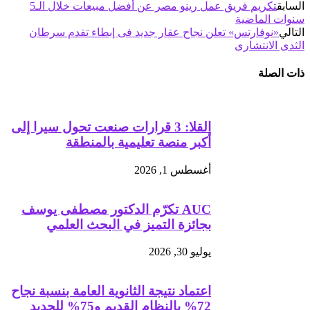
السابق
تكريم فريق عمل رينو مصر عن أفضل مبيعات خلال الـ5
سنوات الماضية
التالي
«نوفارتس» تعلن نجاح عقار جديد فى إبطاء تقدم سرطان
الثدى الانتشارى
ذات الصلة
القلا: 3 قرارات صنعت تحول سيرا إلى
أكبر منصة تعليمية بالمنطقة
أغسطس 1, 2026
AUC تكرّم الدكتور مصطفى يوسف
بجائزة التميز في البحث العلمي
يوليو 30, 2026
اعتماد نتيجة الثانوية العامة بنسبة نجاح
72% بالنظام القديم و75% للجديد