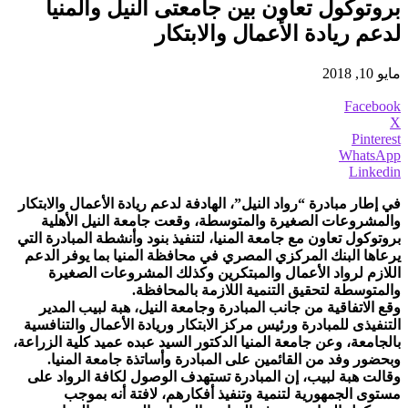
بروتوكول تعاون بين جامعتى النيل والمنيا
لدعم ريادة الأعمال والابتكار
مايو 10, 2018
Facebook
X
Pinterest
WhatsApp
Linkedin
في إطار مبادرة “رواد النيل”، الهادفة لدعم ريادة الأعمال والابتكار
والمشروعات الصغيرة والمتوسطة، وقعت جامعة النيل الأهلية
بروتوكول تعاون مع جامعة المنيا، لتنفيذ بنود وأنشطة المبادرة التي
يرعاها البنك المركزي المصري في محافظة المنيا بما يوفر الدعم
اللازم لرواد الأعمال والمبتكرين وكذلك المشروعات الصغيرة
والمتوسطة لتحقيق التنمية اللازمة بالمحافظة.
وقع الاتفاقية من جانب المبادرة وجامعة النيل، هبة لبيب المدير
التنفيذى للمبادرة ورئيس مركز الابتكار وريادة الأعمال والتنافسية
بالجامعة، وعن جامعة المنيا الدكتور السيد عبده عميد كلية الزراعة،
وبحضور وفد من القائمين على المبادرة وأساتذة جامعة المنيا.
وقالت هبة لبيب، إن المبادرة تستهدف الوصول لكافة الرواد على
مستوى الجمهورية لتنمية وتنفيذ أفكارهم، لافتة أنه بموجب