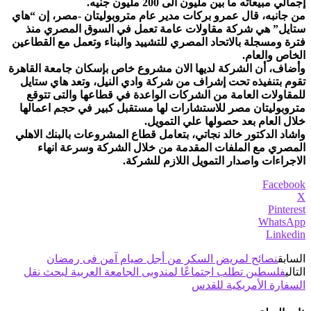
إجمالي مبيعاته ما بين مليون الى 200 مليون جنيه.
من جانبه، قال عمرو بركات مدير عام متروبوليتان -مصر، إن “هاي
ستايل” هي شركة مقاولات عامة تعمل في السوق المصري منذ
فترة ومسجلة بالاتحاد المصري للتشييد والبناء وتعمل مع القطاعين
الخاص والعام.
وأضاف، أن الشركة لديها الان مشروع خاص بإسكان جامعة القاهرة
تقوم بتنفيذه تحت إشراف من شركة وادي النيل، وتعد هاي ستايل
للمقاولات العامة من الشركات الواعدة في قطاعها والتى تتوقع
متروبوليتان مصر للاستشارات لها مستقبل كبير في حجم اعمالها
خلال العام بعد حصولها علي التمويل.
واشاد الدكتور خالد نجاتي، بتعامل قطاع المشروعات بالبنك الاهلي
المصري مع الملفات المقدمة من خلال الشركة وسرعة انهاء
الاجراءات واصدار التمويل اللازم للشركة.
Facebook
X
Pinterest
WhatsApp
Linkedin
السابق
نصائح لمريض السكر من أجل صيام آمن فى رمضان
التالي
فلسطين تطلب اجتماعًا لمندوبى الجامعة العربية لبحث نقل
السفارة الأمريكية للقدس