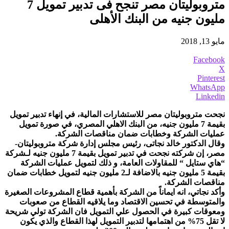
متروبوليتان مصر تنجح فى تدبير تمويل 7
مليون جنيه من البنك الأهلى
مايو 13, 2018
Facebook
X
Pinterest
WhatsApp
Linkedin
نجحت متروبوليتان مصر للاستشارات المالية، في إنهاء تدبير تمويل
بقيمة 7 مليون جنيه، من البنك الاهلي المصري، في صورة تمويل
عمليات الشركة وخطابات ضمان مناقصات الشركة.
وقال الدكتور خالد نجاتى، رئيس مجلس إدارة شركة متروبوليتان-
مصر، إن شركته نجحت في تدبير تمويل بقيمة 7 مليون جنيه لـشركة
“هاي ستايل “ للمقاولات العامة، و ذلك لتمويل عمليات الشركة
بقيمة 5 مليون جنيه بالاضافة لـ2 مليون جنيه لتمويل خطابات ضمان
مناقصات الشركة.
وأكد نجاتي، انه ايماناً من الشركة بأهمية قطاع المشروعات الصغيرة
والمتوسطة في تحسين الاقتصاد وما يلاقيه القطاع من صعوبات
ومعوقات كبيرة في الحصول علي التمويل فان الشركة تولي شريحة
لا تقل 75% من اهتمامها لتدبير التمويل لهذا القطاع والذي يكون