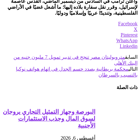
وأعلن ترامب في السادس من ديسمبر الماضي، القدس عاصمة
لإسرائيل، وقرر نقل سفارة بلاده إليها؛ ما أشعل غضبًا في الأراضي
الفلسطينية، وتنديدًا عربيًا وإسلاميًا ودوليًا.
Facebook
X
Pinterest
WhatsApp
Linkedin
السابق
متروبوليتان مصر تنجح فى تدبير تمويل 7 مليون جنيه من
البنك الأهلى
التالي
محكمة بريطانية بصدد حسم الجدل فى اتهام هواتف نوكيا
بالتسبب بالسرطان
ذات الصلة
البورصة وجهاز التمثيل التجاري يروجان
لسوق المال وجذب الاستثمارات
الأجنبية
أغسطس 6, 2026