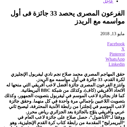
عاجل
الفرعون المصرى يحصد 33 جائزة فى أول
مواسمه مع الريدز
مايو 13, 2018
Facebook
X
Pinterest
WhatsApp
Linkedin
حقق المهاجم المصري محمد صلاح نجم نادي ليفربول الإنجليزي
لكرة القدم، 33 جائزة في أول مواسمه مع الريدز.
وانتزع الفرعون المصرى جائزة أفضل لاعب أفريقي التي منحها له
الاتحاد الأفريقي (كاف)، وكذلك من شبكة BBC البريطانية.
كما فاز بجائزة لاعب الموسم في ليفربول بتصويت الجمهور، وكذلك
بتصويت اللاعبين بإجمالي مرة واحدة في كل منهما. وحقق جائزة
لاعب الموسم في إنجلترا من رابطة الأندية المحترفة، ليصبح ثاني
عربي وأفريقي يتوّج بالجائزة بعد الجزائري رياض محرز.
ووفقا لـ”الأناضول”، حصل صلاح على جائزة لاعب العام في
“البريمرليج” المقدمة من رابطة كتاب كرة القدم الإنجليزية، وهو