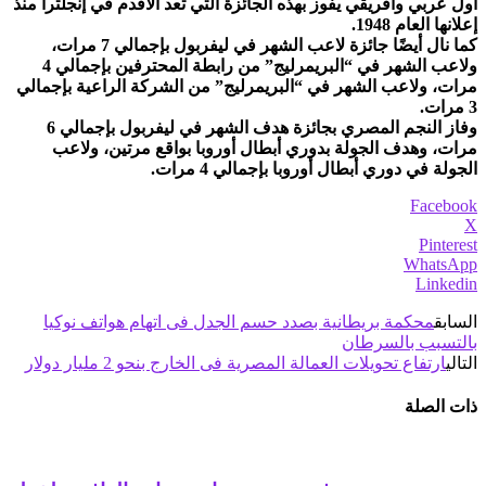
أول عربي وأفريقي يفوز بهذه الجائزة التي تعد الأقدم في إنجلترا منذ
إعلانها العام 1948.
كما نال أيضًا جائزة لاعب الشهر في ليفربول بإجمالي 7 مرات،
ولاعب الشهر في “البريمرليج” من رابطة المحترفين بإجمالي 4
مرات، ولاعب الشهر في “البريمرليج” من الشركة الراعية بإجمالي
3 مرات.
وفاز النجم المصري بجائزة هدف الشهر في ليفربول بإجمالي 6
مرات، وهدف الجولة بدوري أبطال أوروبا بواقع مرتين، ولاعب
الجولة في دوري أبطال أوروبا بإجمالي 4 مرات. ‎
Facebook
X
Pinterest
WhatsApp
Linkedin
السابق
محكمة بريطانية بصدد حسم الجدل فى اتهام هواتف نوكيا
بالتسبب بالسرطان
التالي
ارتفاع تحويلات العمالة المصرية فى الخارج بنحو 2 مليار دولار
ذات الصلة