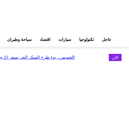
عاجل
تكنولوجيا
سيارات
اقتصاد
سياحة وطيران
الان
الخميس.. بدء طرح السكر الحر بسعر 25 جنيهًا للكيلو
اخر الاخبار
فوري وCDS يطلقان تكاملاً مباشرًا بين Tap N Pay ونظام Odoo
أغسطس 9, 2026
كاسبرسكي تقدم دليلاً لمساعدة السياح على السفر بذكاء وأمان أكبر
أغسطس 9, 2026