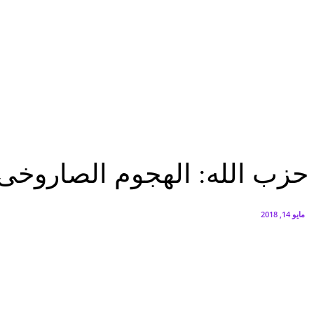
البورصة وجهاز التمثيل التجاري يروجان لسوق المال وجذب الاستثمارات الأجن
أغسطس 6, 2026
FEDIS وحلول تتشاركان في تطوير أول منصة للسياحة الصحية بالمنطقة
أغسطس 6, 2026
الرئيسية
حزب الله: الهجوم الصاروخى على الجولان يمثل مرحلة جديدة فى الحرب السورية
الرئيسية
عاجل
عرب وعالم
حزب الله: الهجوم الصاروخى
مايو 14, 2018