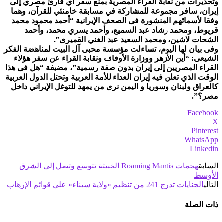
وتحذيرات من نقابة القراء المصرية بمنع سفر أي قارئ مصري إلى
إيران، سافر مجموعة للمشاركة في مسابقة خامنئي للقرآن، وهما
وفقا لأسمائهم المنشورة فى الصحف الإيرانية “أحمد محمود محمد
قريوط، ومحمد رشاد عبد السميع، وأحمد يسري محمد، وأحمد
الشحات لاشين، ومحمد السعيد عبد الغني القميرى”.
وفى بيان لها اليوم، تساءلت مؤسسة محبى آل البيت لمناهضة الفكر
الشيعى: “أين الأزهر ووزارة الأوقاف ونقابة القراء عن سفر هؤلاء
القراء المصريين إلى إيران بدون صفة رسمية”، مضيفة “هل فى هذا
الوقت الذي تعلن فيه إيران العداء للأمة العربية وتحتل الدول العربية
كالعراق ولبنان وسوريا و اليمن نرى من يمهد للتوغل الإيراني داخل
مصر؟”.
Facebook
X
Pinterest
WhatsApp
Linkedin
السابق
هجمات Roaming Mantis الخبيثة تتوسع وتصل إلى الشرق
الأوسط
التالي
الجنايات تدرج 241 من تنظيم «ولاية سيناء» على قوائم الإرهاب
ذات الصلة