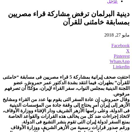
عاجل
دينية البرلمان ترفض مشاركة قراء مصريين
بمسابقة خامئنى للقرآن
مايو 27, 2018
Facebook
X
Pinterest
WhatsApp
Linkedin
احتفت صحف إيرانية بمشاركة 5 قراء مصريين فى مسابقة “خامئنى
للقرآن” بطهران، فيما انتقد بشدة الدكتور عمر حمروش، عضو
اللجنة الدينية بمجلس النواب، سفر القراء لإيران، مؤكدًا أن تصرفهم
مرفوض.
وقال حمروش، إن عادة السفر التى يقوم بها عدد من القراء ومشايخ
الأزهر إلى إيران أمر يحتاج إلى وقفة جادة من المؤسسات الدينية
فى الدولة، وعلى رأسها الأزهر الشريف ودار الإفتاء ووزارة الأوقاف،
لاتخاذ إجراءات ضد كل من يخالف هذه القرارات والقواعد الخاصة
بمنع السفر لدولة إيران التى تقوم بنشر التشيع فى الدولة.
ورغم صدور قرارات رسمية من الأزهر الشريف ووزارة الأوقاف