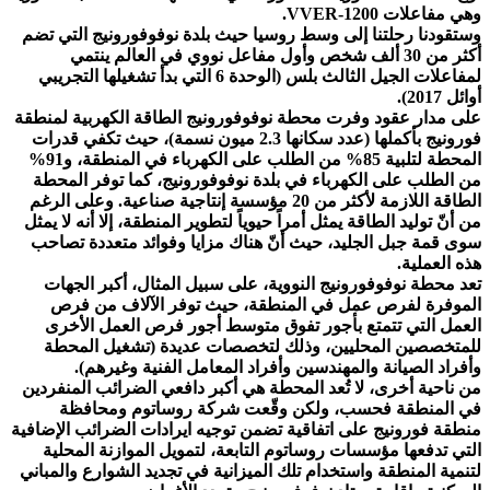
وهي مفاعلات VVER-1200.
وستقودنا رحلتنا إلى وسط روسيا حيث بلدة نوفوفورونيج التي تضم
أكثر من 30 ألف شخص وأول مفاعل نووي في العالم ينتمي
لمفاعلات الجيل الثالث بلس (الوحدة 6 التي بدأ تشغيلها التجريبي
أوائل 2017).
على مدار عقود وفرت محطة نوفوفورونيج الطاقة الكهربية لمنطقة
فورونيج بأكملها (عدد سكانها 2.3 ميون نسمة)، حيث تكفي قدرات
المحطة لتلبية 85% من الطلب على الكهرباء في المنطقة، و91%
من الطلب على الكهرباء في بلدة نوفوفورونيج، كما توفر المحطة
الطاقة اللازمة لأكثر من 20 مؤسسة إنتاجية صناعية. وعلى الرغم
من أنّ توليد الطاقة يمثل أمراً حيوياً لتطوير المنطقة، إلا أنه لا يمثل
سوى قمة جبل الجليد، حيث أنّ هناك مزايا وفوائد متعددة تصاحب
هذه العملية.
تعد محطة نوفوفورونيج النووية، على سبيل المثال، أكبر الجهات
الموفرة لفرص عمل في المنطقة، حيث توفر الآلاف من فرص
العمل التي تتمتع بأجور تفوق متوسط أجور فرص العمل الأخرى
للمتخصصين المحليين، وذلك لتخصصات عديدة (تشغيل المحطة
وأفراد الصيانة والمهندسين وأفراد المعامل الفنية وغيرهم).
من ناحية أخرى، لا تُعد المحطة هي أكبر دافعي الضرائب المنفردين
في المنطقة فحسب، ولكن وقّعت شركة روساتوم ومحافظة
منطقة فورونيج على اتفاقية تضمن توجيه ايرادات الضرائب الإضافية
التي تدفعها مؤسسات روساتوم التابعة، لتمويل الموازنة المحلية
لتنمية المنطقة واستخدام تلك الميزانية في تجديد الشوارع والمباني