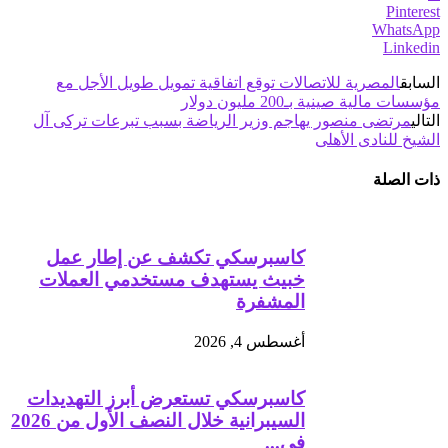
Pinterest
WhatsApp
Linkedin
السابق
المصرية للاتصالات توقع اتفاقية تمويل طويل الأجل مع
مؤسسات مالية صينية بـ200 مليون دولار
التالي
مرتضى منصور يهاجم وزير الرياضة بسبب تبرعات تركى آل
الشيخ للنادى الأهلى
ذات الصلة
كاسبرسكي تكشف عن إطار عمل
خبيث يستهدف مستخدمي العملات
المشفرة
أغسطس 4, 2026
كاسبرسكي تستعرض أبرز التهديدات
السيبرانية خلال النصف الأول من 2026
في...