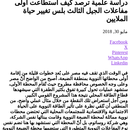
دراسة علمية ترصد كيف استطاعت أولى
مفاعلات الجيل الثالث بلس تغيير حياة
الملايين
مايو 30, 2018
Facebook
X
Pinterest
WhatsApp
Linkedin
في الوقت الذي تقف فيه مصر على بُعد خطوات قليلة من إقامة
أولى محطاتها النووية بمنطقة الضبعة، أصبح من الواضح أنّ مصر
وعلى وجه الخصوص محافظة مطروح حيث تُقام المحطة الأولى،
ستشهد عمليات تحول كبيرة تفوق بكثير الطفرة التي سيشهدها
قطاع الطاقة المحلي نتيجة هذا المشروع القومي الكبير.
ومن أجل استعراض تلك النقطة من خلال مثال عملي واضح، من
المنطقي أن نُلقي نظرة على تأثير الطاقة النووية على الحياة
الاجتماعية والاقتصادية للمجتمعات المحلية التي تحتضن محطات
نووية مماثلة لمحطة الضبعة النووية وقامت ببنائها نفس الشركة،
وهي شركة روساتوم، بل أنّ المحطة التي نستشهد بها هنا تضم نفس
نوع المفاعلات النووية المتطورة التي ستضمها محطة الضبعة النووية