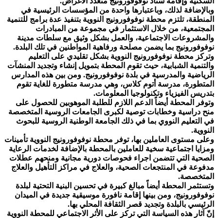
السكنية وإقامة ستاد نوفوفورونيج متعدد الأغراض.
وبالإضافة لذلك، وباعتبارها واحدة من المؤسسات الرئيسية في
المنطقة، تلتزم محطة نوفوفورونيج النووية بتنفيذ عدة برامج للتنمية
المجتمعية، من خلال الاستثمار في مجموعة من المبادرات
والمشروعات الاجتماعية، والعمل بشكل وثيق مع سلطات مدينة
نوفوفورونيج بما يضمن مصلحة ورفاهية المواطنين في تلك البلدة.
وتركز محطة نوفوفورونيج النووية بشكل تقليدي على التعليم
والتنمية الشبابية، حيث تقوم المحطة بتمويل إنشاء وتجديد المنشآت
الرياضية والمدرسية في بلدة نوفوفورونيج. ومن بين هذه المدارس
المتطورة، مدرسة أتوم كلاس، وهي مدرسة متطورة للغاية تقوم
بتدريس الفيزياء وتكنولوجيا المعلومات.
وتوفر المحطة أيضاً الدعم اللازم للطلبة الموهوبين للحصول على
منح دراسية وخطابات توصية لكبرى الجامعات الروسية المتخصصة
في التعليم النووي بما في ذلك الجامعة الوطنية الروسية للبحوث
النووية.
وعلى مستوى العاملين بها، توفر محطة نوفوفورونيج النووية تأمينات
ومزايا اجتماعية سخية للعاملين بالمحطة بالإضافة لخدمات الرعاية
الصحية التي تتضمن اجراء فحوصات دورية مجانية ومنحهم عطلات
مدفوعة في المنتجعات الصحية، والعلاج في مراكز التأهيل والعلاج
المتخصصة.
وتستثمر المحطة أيضاً مبالغ كبيرة في تحسين البنية التحتية لبلدة
نوفوفورونيج، ومن بينها إقامة نافورة موسيقية جديدة في الميدان
الرئيسي بالبلدة وتجديد قصر الثقافة المحلي بها.
إنّ آثار هذه السياسة التي تركز على الأثر الاجتماعي للمحطة النووية