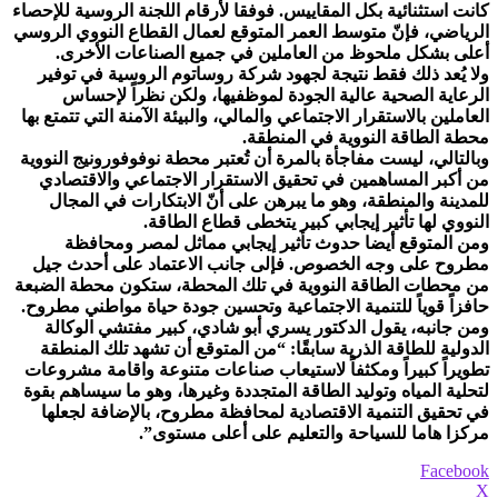
كانت استثنائية بكل المقاييس. فوفقا لأرقام اللجنة الروسية للإحصاء
الرياضي، فإنّ متوسط العمر المتوقع لعمال القطاع النووي الروسي
أعلى بشكل ملحوظ من العاملين في جميع الصناعات الأخرى.
ولا يُعد ذلك فقط نتيجة لجهود شركة روساتوم الروسية في توفير
الرعاية الصحية عالية الجودة لموظفيها، ولكن نظراً لإحساس
العاملين بالاستقرار الاجتماعي والمالي، والبيئة الآمنة التي تتمتع بها
محطة الطاقة النووية في المنطقة.
وبالتالي، ليست مفاجأة بالمرة أن تُعتبر محطة نوفوفورونيج النووية
من أكبر المساهمين في تحقيق الاستقرار الاجتماعي والاقتصادي
للمدينة والمنطقة، وهو ما يبرهن على أنّ الابتكارات في المجال
النووي لها تأثير إيجابي كبير يتخطى قطاع الطاقة.
ومن المتوقع أيضا حدوث تأثير إيجابي مماثل لمصر ومحافظة
مطروح على وجه الخصوص. فإلى جانب الاعتماد على أحدث جيل
من محطات الطاقة النووية في تلك المحطة، ستكون محطة الضبعة
حافزاً قوياً للتنمية الاجتماعية وتحسين جودة حياة مواطني مطروح.
ومن جانبه، يقول الدكتور يسري أبو شادي، كبير مفتشي الوكالة
الدولية للطاقة الذرية سابقًا: “من المتوقع أن تشهد تلك المنطقة
تطويراً كبيراً ومكثفاً لاستيعاب صناعات متنوعة واقامة مشروعات
لتحلية المياه وتوليد الطاقة المتجددة وغيرها، وهو ما سيساهم بقوة
في تحقيق التنمية الاقتصادية لمحافظة مطروح، بالإضافة لجعلها
مركزا هاما للسياحة والتعليم على أعلى مستوى”.
Facebook
X