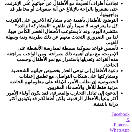
تجاذب أطراف الحديث مع الأطفال عن حياتهم على الإنترنت،
حتى يشعروا بالراحة بالإبلاغ عن أية صعوبات أو مخاطر قد
يواجهونها.
التوضيح للأطفال بأهمية عدم مشاركة الآخرين على الإنترنت
كل ما يعرفونه، لا سيما وأن ظاهرة “المشاركة الزائدة”
منتشرة اليوم، وقد لا يستوعب الأطفال الخطر الكامن فيها،
لذا من الضروري التحدث معهم عن ذلك بطريقة ودية وسهلة
للفهم.
تأسيس قواعد سلوكية بسيطة لممارسة الأنشطة على
الإنترنت، مع تبيان أهمية ذلك بصراحة. ومن الواجب مراجعة
هذه القواعد وتعديلها باستمرار مع نمو الأطفال وحسب
الحاجة.
دعوة الأطفال إلى توخي الحذر بخصوص حياتهم الشخصية
ومشاركتها على شبكات التواصل، مع تطبيق إعدادات
الخصوصية إن تطلب الأمر، للإبقاء على معلوماتهم الخاصة
مرئية فقط للأهل والأصدقاء المقربين.
الدعوة إلى تبادل التجارب والمعرفة، فقد يكون أولياء الأمور
أكثر وعياً بالأخطار الرقمية، ولكن أطفالكم قد يكونون أكثر
دراية بالتقنية.
Facebook
X
Pinterest
WhatsApp