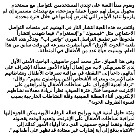
ويقوم مبدأ اللعبة على تحدي المستخدمين للتواصل مع مستخدم
مجهول يرسل لهم صوراً عنيفةً ومزعجة، مع تهديدات مستمرة إن لم
يلزموا تنفيذ الأوامر التي يُفترض إتمامها في خلال فترة محددة.
وانتشرت هذه اللعبة انتشار النار في الهشيم عبر منصات التواصل
الاجتماعي مثل “فيسبوك” و”إنستغرام”، فيما شهدت انتشاراً
ملحوظاً عبر تطبيق التراسل الفوري “واتس اب”. وتذكّر هذه اللعبة
بلعبة “الحوت الأزرق” التي انتشرت بسرعة في وقت سابق من هذا
العام، وسلبت حياة عدد من الأطفال في المنطقة.
وفي هذا السياق، حذّر محمد أمين حاسبيني، الباحث الأمني الأول
لدى كاسبرسكي لاب، من إهمال أولياء الأمور مسألة الإشراف على
أبنائهم، داعياً إلى “اليقظة في مراقبة تصرفات الأطفال ونشاطاتهم
على الإنترنت ومعرفة الأشخاص الذين يتواصلون معهم”، وقال:
“تزداد أهمية الإشراف على نشاطات الأطفال والمراهقين على
الإنترنت خصوصاً خلال فترة الصيف، نظراً لزيادة معدلات نشاطهم
الإلكتروني أثناء العطلة الصيفية وقلّة النشاطات الخارجية بسبب
قسوة الظروف الجوية”.
وثمّة حلول أمنية قوية وبرامج فعالة للرقابة الأبوية يمكن اللجوء إليها
لمراقبة نشاطات الأطفال على الإنترنت، وتحديد الوقت يقضونه
عليها، وفقما أوضح حسبيني، الذي دعا أولياء الأمور كذلك إلى
“الانتباه بدقةٍ إلى أية إشارات غير معتادة قد تظهر على أطفالهم”.