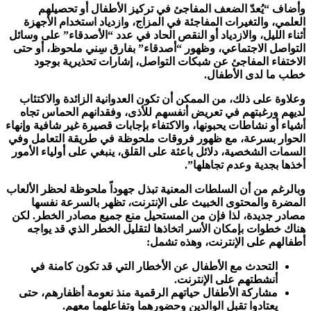
وأضاف “يُعدّ الضعف المفاجئ في تركيز الأطفال أو تحصيلهم
العلمي، والتغيرات المفاجئة في المزاج، وازدياد استخدام الأجهزة
أثناء الليل، والازدياد أو النقص الحاد في عدد “الأصدقاء” على وسائل
التواصل الاجتماعي، وظهور “أصدقاء” بفارق سِني ملحوظ، أو حتى
الاختفاء المفاجئ عن شبكات التواصل، إشارات تحذيرية بوجود
خطب ما لدى الأطفال.
وعلاوة على ذلك، من الممكن أن تكون العدوانية الزائدة والاكتئاب
لديهم ورغبتهم في تعريض أنفسهم للأذى، وفقدانهم الحماس تجاه
أشياء أو نشاطات يحبونها، والاكتفاء بإجابات قصيرة غير شافية وإنهاء
الحوار بسرعة، مع ظهور فروقات ملحوظة في طريقة التعامل وفي
السمات الشخصية، دلائل باعثة على القلق، ينبغي على أولياء الأمور
أخذها بجدية وعدم تجاهلها”.
وبالرغم من أن السلطات المعنية تبذل جهوداً ملحوظة لحظر الألعاب
المضرة والمحتوى الخبيث على الإنترنت، تظهر بالسرعة نفسها
مصادر جديدة، لذا فإن من المستحيل منع جميع مصادر الخطر. لكن
هناك خطوات بإمكان الأسر اتخاذها لتقليل الخطر الذي قد يواجه
أطفالهم على الإنترنت، وهذه تشمل:
التحدث مع الأطفال عن الأخطار التي قد تكون كامنة في
أنشطتهم على الإنترنت.
مشاركة الأطفال حياتهم الرقمية منذ نعومة أظفارهم، حتى
يعتادوا تقبل الوالدين وحضورهما وتفاعلهما معهم.