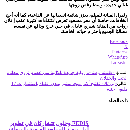
غنائي جديدة، وسط رفض زوجها.
وقبول الفنانة للفيلم، يعزز شائعة انفصالها عن الداعية، كما أنه أجج
الخلافات، خاصة أن معز مسعود تعرض لانتقادات كثيرة عقب إعلان
زواجه من الفنانة شيري عادل، في حين خرج ودافع عن نفسه،
مطالبًا الجميع باحترام حياته الخاصة.
Facebook
X
Pinterest
WhatsApp
Linkedin
السابق
«ظننته وطنًا».. رواية جديدة للكاتبة مى عصام تروى معاناة
الحب والخذلان
التالي
«بى تك» تفتتح أكبر ميجا ستور بمدن القناة باستثمارات 17
مليون جنيه
ذات الصلة
FEDIS وحلول تتشاركان في تطوير
أول منصة للسياحة الصحية بالمنطقة