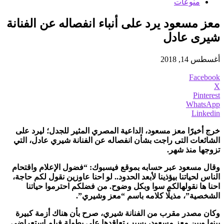
منوعات
معز مسعود يرد على أنباء انفصاله عن الفنانة
شيرى عادل
أغسطس 14, 2018
Facebook
X
Pinterest
WhatsApp
Linkedin
خرج أخيرًا معز مسعود، الداعية المصري المثير للجدل؛ ليرد على
الشائعات التى راجت بشأن انفصاله عن الفنانة شيري عادل، التي
تزوجها منذ شهر.
وقال مسعود عبر حسابه بموقع فيسبوك: “فضول الإعلام واقتحام
الناس لحياتنا بيؤذينا لأبعد الحدود.. لو احنا عاوزين نقول لكم حاجة،
احنا ها نقولهالكم سوا وبكل وضوح. من فضلكم احترموا حياتنا
الشخصية”، مذيلًا كلامه باسم “معز وشيري”.
وكان مصدر مقرب من الفنانة شيري، صرح بأن هناك أزمة كبيرة
بينها وبين معز مسعود، بسبب تعاقدها على بطولة فيلم استعراضي