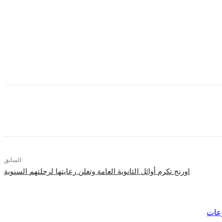
 حميدة الذي اشتهر في الثمانينات من خلال أغنيته الشهيرة “لولاكي”.
الكبير عمر خيرت ، ثم تتوالي المفاجآت من خلال حفل السوبر ستار تامر حسني
بومه الجديد وتقديم أغانيه القديمة والحديثة بأسلوبه المتميز والممتع.
ميز، وحفل آخر متميز للمطرب محمد حماقي الذي يقدم مجموعة متنوعة
من أغانيه التي يحبها ويتفاعل معها الجمهور.
السابق
اورنج تكرم أوائل الثانوية العامة وتعلن رعايتها لرحلتهم السنوية
عات