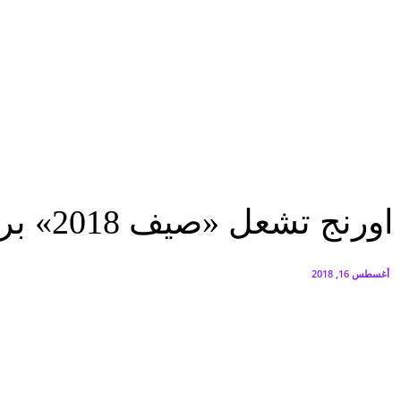
البنك العربي يطلق حملة الاسترداد النقدي الصيفية
أغسطس 6, 2026
سيتي إيدج توقع شراكة مع ڤودافون مصر لتوفير خدمات Triple Play الذكية بمشروع داون تاون بالعلمين الجديدة
أغسطس 6, 2026
منوعات
اورنج تشعل «صيف 2018» برعايتها حفلات لألمع المطربين فى مصر والوطن العربى
منوعات
اورنج تشعل «صيف 2018» برعايتها حفلات لألمع المطربين فى مصر والوطن العربى
أغسطس 16, 2018