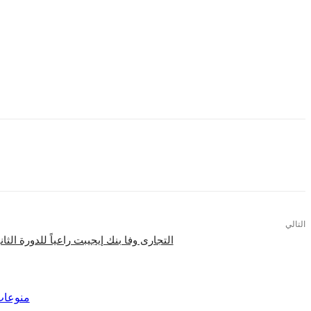
وستشهد حفلات صيف 2018 بجولف بورتو مارينا
وللمرة الاولي تقدم المطربة أصالة اولي حفلاتها في الساحل الشما
التالي
التجارى وفا بنك إيجيبت راعياً للدورة الثا
اقرأ المزيد
منوعا