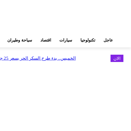
عاجل
تكنولوجيا
سيارات
اقتصاد
سياحة وطيران
الان
الخميس.. بدء طرح السكر الحر بسعر 25 جنيهًا للكيلو
اخر الاخبار
البورصة وجهاز التمثيل التجاري يروجان لسوق المال وجذب الاستثمارات الأجن
أغسطس 6, 2026
FEDIS وحلول تتشاركان في تطوير أول منصة للسياحة الصحية بالمنطقة
أغسطس 6, 2026