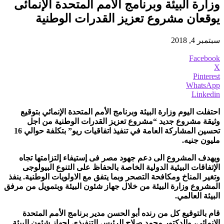
وزارة البيئة وبرنامج الأمم المتحدة الإنمائى
يوقعان مشروع تعزيز القدرات الوطنية
سبتمبر 4, 2018
Facebook
X
Pinterest
WhatsApp
Linkedin
احتفلت اليوم وزارة البيئة وبرنامج الأمم المتحدة الإنمائي بتوقيع
وثيقة مشروع جديد “مشروع تعزيز القدرات الوطنية من اجل
تحسين المشاركة العامة في تنفيذ اتفاقيات ريو” بتكلفة حوالي 16
مليون جنيه.
ويهدف المشروع الى دعم جهود مصر فى إستيفاء إلتزامتها تجاه
الإتفاقات البيئية الدولية الخاصة بالحفاظ على التنوع البيولوجى
وتغير المناخ ومكافحة التصحر وبما يتفق مع الاولويات الوطنية. ينفذ
المشروع وزارة البيئة من خلال جهاز شئون البيئة وبتمويل من مرفق
البيئة العالمي.
قام بالتوقيع كل من رنده أبو الحسن مدير برنامج الأمم المتحدة
الإنمائي، والدكتور محمد صلاح الرئيس التنفيذي لجهاز شئون البيئة