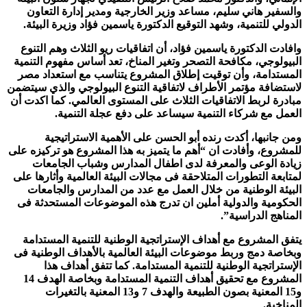
والسفير هاني سليم، مساعد وزير الخارجية ومدير إدارة التعاون
الدولي للتنمية، وشهد التوقيع الدكتورة ياسمين فؤاد وزيرة البيئة.
وافادت الدكتورة ياسمين فؤاد، أن اتفاقيات ريو الثلاث وهم التنوع
البيولوجي، مكافحة التصحر وتغير المناخ، تعد أساس مفهوم التنمية
المستدامة، وأن توقيت إطلاق المشروع يتناسب مع استعداد مصر
لاستضافة مؤتمر الأطراف لاتفاقية التنوع البيولوجي والذي سيتضمن
مبادرة لربط الاتفاقيات الثلاث على المستوى العالمي. كما اكدت أن
العمل مع شركاء التنمية سيساعد على دفع عجلة التنمية.
ومن جانبها، أكدت رنده أبو الحسن على الأهمية الاستراتيجية
للمشروع، وأفادت ان “أهم ما يتميز به هذا المشروع هو تركيزه على
زيادة الوعى والمعرفة لدى اطفال المدارس وشباب الجامعات
لمتابعة التطورات المتلاحقة فى مجالات البيئة العالمية وأثارها على
البيئة الوطنية من خلال العمل مع عدد من المدارس والجامعات
الحكومية والدولية أملين ان تدرج هذه الموضوعات المستحدثة فى
المناهج الدراسية”.
يتفق المشروع مع أهداف الإستراتجية الوطنية للتنمية المستدامة
وبخاصة دمج وربط موضوعات البيئة العالمية بالأهداف الوطنية فى
الإستراتجية الوطنية للتنمية المستدامة. كما تتفق أهداف هذا
المشروع مع تحقيق أهداف التنمية المستدامة وبخاصة الهدف 14
و15 المعنية بصون الطبيعة والهدف 7 و13 المعنية بالتغيرات
المناخية.