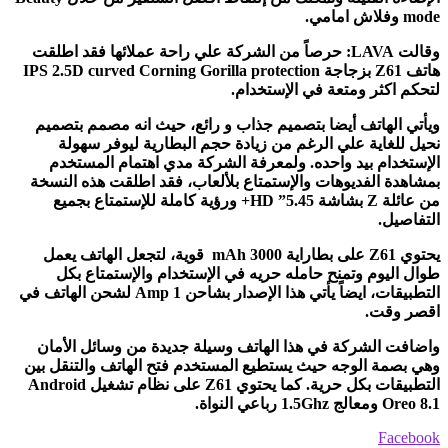
mode
وفلاش امامي.
وقالت
LAVA
: حرصاً من الشركة علي راحة عملائها فقد اطلقت
هاتف
Z61
بزجاجة
IPS 2.5D curved Corning Gorilla protection
لتحكم اكثر ومتعة في الإستخدام.
ويأتي الهاتف أيضا بتصميم جذاب و رائع، حيث انه مصمم بتصميم
نحيل للغاية علي الرغم من زيادة حجم البطارية ليوفر سهولة
الإستخدام بيد واحده. ولمعرفة الشركة مدي اهتمام المستخدم
بمشاهدة الفديوهات والإستمتاع بلألعاب، فقد اطلقت هذه النسخة
من عائلة
Z
بشاشة 5.45”
HD
+ ورؤية كاملة للإستمتاع بجميع
التفاصيل.
يحتوي
Z61
على بطاراية
mAh 3000
قوية، لتجعل الهاتف يعمل
طوال اليوم وتمنح حامله حريه في الإستخدام والإستمتاع بكل
التطبيقات، ايضاً يأتي هذا الإصدار بشاحن
Amp 1
لشحن الهاتف في
اقصر وقت.
واضافت الشركة في هذا الهاتف وسيلة جديدة من وسائل الأمان
وهي بصمة الوجه حيث يستطيع المستخدم فتح الهاتف والتنقل بين
التطبيقات بكل حرية. كما يحتوي
Z61
على نظام تشغيل
Android
Oreo 8.1
ومعالج 1.5
Ghz
رباعي النواة.
Facebook