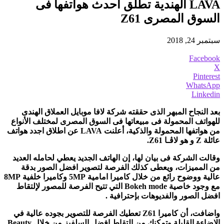
LAVA الهندية تطلق أحدث هواتفها فى
السوق المصرى Z61
سبتمبر 24, 2018
Facebook
X
Pinterest
WhatsApp
Linkedin
بعد النجاح المبهر الذى حققته شركة لافا موبايل العملاق الهندى
للهواتف المحمولة فى مبيعاتها فى السوق المصرى لمختلف الأنواع
من هواتفها المحمولة والذكية، أعلنت
LAVA
عن اطلاق اجدد هواتف
عائلة
Z
و هو لاﭬـا
Z61
.
وقالت الشركة فى بيان لها، إن الهاتف الجديد يعطي لحامله العديد
من المميزات، ويعطى كذلك الفرصة لتصوير افضل الصور بدقة
عالية ووضوح رائع من خلال كاميرا امامية 5
MP
وكاميرا خلفية 8
MP
مع وجود خاصية
Bokeh mode
التي تتيح الفرصة للمصور لإلتقاط
افضل الصور والفديوهات بإحترافية .
واضافت، أن كاميرا
Z61
تعطيك الفرصة للتصوير بجوده عالية في
الإضاءة القليلة وتمكنك من إلتقاط افضل السلفيز من خلال
Beauty