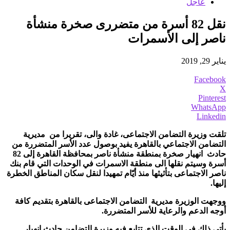
عاجل
نقل 82 أسرة من متضررى صخرة منشأة
ناصر إلى الأسمرات
يناير 29, 2019
Facebook
X
Pinterest
WhatsApp
Linkedin
تلقت وزيرة التضامن الاجتماعى، غادة والى، تقريرا من مديرية
التضامن الاجتماعي بالقاهرة يفيد بوصول عدد الأسر المتضررة من
حادث انهيار صخرة بمنطقة منشأة ناصر بمحافظة القاهرة إلى 82
أسرة وسيتم نقلها الى منطقة الاسمرات في الوحدات التي قام بنك
ناصر الاجتماعى بتأثيثها منذ أيّام تمهيدا لنقل سكان المناطق الخطرة
إليها.
ووجهت الوزيرة مديرية التضامن الاجتماعى بالقاهرة بتقديم كافة
أوجه الدعم والرعاية للأسر المتضررة.
يأتى ذلك فى الوقت الذى تتابع فيه وزيرة التضامن حادث انهيار