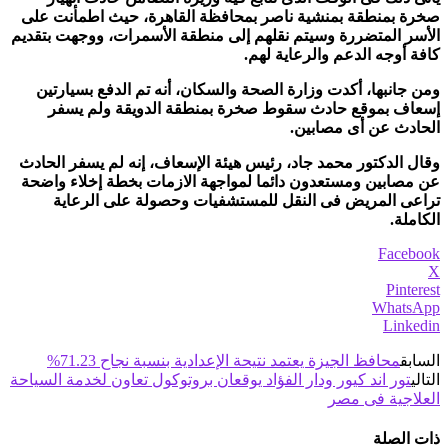
صخرة بمنطقة بمنشية ناصر بمحافظة القاهرة، حيث اطمأنت على
الأسر المتضررة وسيتم نقلهم إلى منطقة الأسمرات، ووجهت بتقديم
كافة أوجه الدعم والرعاية لهم.
ومن جانبها، أكدت وزارة الصحة والسكان، أنه تم الدفع بسيارتين
إسعاف بموقع حادث سقوط صخرة بمنطقة الدويقة ولم يسفر
الحادث عن أى مصابين.
وقال الدكتور محمد جاد، رئيس هيئة الإسعاف، إنه لم يسفر الحادث
عن مصابين ومستعدون دائما لمواجهة الازمات بخطة إخلاء واضحة
تراعى المريض فى النقل للمستشفيات وحصولة على الرعاية
الكاملة.
Facebook
X
Pinterest
WhatsApp
Linkedin
السابق
محافظ الجيزة يعتمد نتيحة الإعدادية بنسبة نجاح 71.23%
التالي
تور اند كيور ودار الفؤاد يوقعان بروتوكول تعاون لخدمة السياحة
العلاجية فى مصر
ذات الصلة