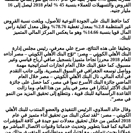
القروض والتسهيلات للعملاء بنسبة 45 % لعام 2018 ليصل إلى 16
مليار جنيه.
كما حافظ البنك على الجودة النوعية للأصول، وبلغت نسبة القروض
غير المنتظمة 2.8% بمعدل تغطية 78.76% وظل معدل كفاية رأس
المال قويا بنسبة 14.66% وهو ما يعكس المركز المالي المتميز
للبنك.
وتعليقا على هذه النتائج، صرح علي معرفي، رئيس مجلس إدارة
البنك الأهلي الكويتي – مصر: “توّج البنك الأهلي الكويتي – مصر أداءه
للعام 2018 محرزاً نجاحاً متميزا بتسجيل صافي أرباح قياسي وغير
مسبوق. كما حقق البنك خلال العام انجازات استراتيجية مهمة
وواصل توسعه الجغرافي في السوق المصرية. وإلى جانب التقدم
في أدائه المالي، نال البنك الأهلي الكويتي – مصر خلال العام
الماضي جائزة البنك الأسرع نمواً في مصر، كما حصل على جائزة
البنك الأكثر ابتكارا في مصر في يناير من هذا العام. وما زالت
القاعدة الرأسمالية للبنك قوية ، ونتطلع إلى تحقيق المزيد من النمو
في مصر”.
وقال خالد السلاوي، الرئيس التنفيذي والعضو المنتدب للبنك الأهلي
الكويتي – مصر: “لقد تمكن البنك من تحقيق أداء متميز في عام
2018 انعكس من خلال تحقيق معدلات نمو جيدة في كافة المؤشرات
المالية كما قمنا بتطوير وتحديث خدماتنا وقنوات الاتصال المباشر مع
عملائنا بحيث تتماشى مع اختياراتهم ومتطلباتهم المتغيرة، وذلك من