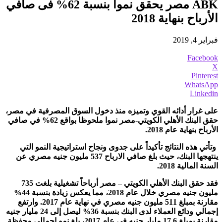
ABK مصر يحقق نموا بنسبة 62% فى صافي
الأرباح بنهاية 2018
فبراير 4, 2019
Facebook
X
Pinterest
WhatsApp
Linkedin
على غرار أدائه القوي وتميزه منذ دخول السوق المصرفية في مصر،
حقق البنك الأهلي الكويتي-مصر نموا ملحوظا بواقع 62% في صافي
الأرباح بنهاية عام 2018.
وتأتي هذه النتائج تأكيداً على جدوى ونجاح استراتيجية النمو التي
ينتهجها البنك، حيث بلغ صافي الارباح 537 مليون جنيه مصري عن
السنة المالية 2018.
فقد حقق البنك الأهلي الكويتي – مصر أرباحاً تشغيلية بلغت 735
مليون جنيه مصري خلال عام 2018، مما يعكس زيادة بنسبة 44%
مقارنة بمبلغ 511 مليون جنيه مصري في نهاية عام 2017. وارتفع
إجمالي ودائع العملاء لدى البنك بنسبة 36% ليصل إلى 24 مليار جنيه
مقارنة بمبلغ 17.6 مليار جنيه في عام 2017، بلغ نمو إجمالي محفظة