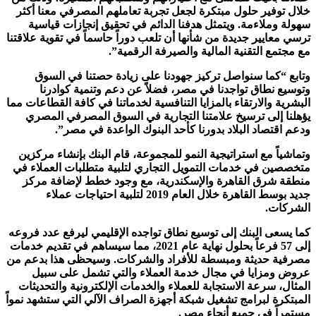
خلال توفير حلول مبتكرة لجعل تجربة تعاملهم المصرفي معنا أكثر
سهولة وملاءمة. ويتمثل هدفنا الدائم في تحقيق إنجازات قياسية
ترسي معايير جديدة من شأنها أن تلعب دوراً حاسماً في تقوية علاقتنا
مع مجتمع التقنية المالية والصيرفة الرقمية”.
وتابع “كما سنواصل تركيز جهودنا على زيادة حصتنا في السوق
وتوسيع نطاق تواجدنا في مصر، فضلاً عن دعم وتنمية كوادرنا
البشرية والارتقاء بالمزايا التنافسية لخدماتنا في كافة القطاعات مما
يؤهلنا إلى ترسيخ علامتنا التجارية في السوق المصرفي المصري
ودعم اقتصاد البلاد بدورنا كأحد البنوك الواعدة في مصر”.
وتماشياً مع استراتيجية النمو للمجموعة، قام البنك بإنشاء مركزين
متخصصين في خدمات التمويل التجاري لتلبية متطلبات العملاء في
منطقة شرق القاهرة والإسكندرية، مع وجود خطط لإضافة مركز
جديد بوسط القاهرة خلال العام 2019 لتلبية احتياجات عملاء
الشركات.
كما يسعى البنك إلى توسيع نطاق تواجده الإقليمي ليرفع عدد فروعه
إلى 57 فرعاً بحلول نهاية عام 2021، مما سيساهم في تقديم خدمات
مصرفية حديثة ومبسطة للأفراد والشركات. وسيحظى هذا بدعم من
عروض ومزايا في مجال خدمة العملاء والتي تشمل على سبيل
المثال، سرعة الاستجابة للعملاء والخدمات الإلكترونية والتحديثات
المبتكرة لبرامج تشغيل شبكة أجهزة الصراف الآلي التي ستشهد نمواً
مستمراً في جميع أنحاء مصر.