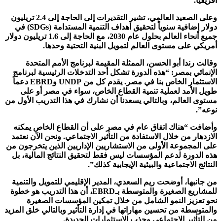
أفريقيا.
وعلى الصعيد العالمي، تشير التقديرات إلى الحاجة إلى 2.4 تريليون
دولار إضافية سنوياً لتحقيق أهداف التنمية المستدامة (
SDGs
) في
جميع أنحاء العالم بحلول عام 2030، مع الحاجة إلى 1.6 تريليون دولار
أمريكي على مستوى العالم لتمويل البنية التحتية وحدها.
وقالت رندا أبو الحسن، الممثلة المقيمة لبرنامج الأمم المتحدة
الإنمائي بمصر: “هذه الدورة تشكل أحد التدخلات الرئيسية لبرنامج
الاستثمار الخاص بنا في مصر. يقدم كل من
UNDP
و
EBRD
دعماً
طويل الأمد لعملية تنمية القطاع الخاص، سواء في مصر أو على
مستوى العالم، وبالتالي يسعدنا أن نشارك في هذا التدريب الأول من
نوعه”.
وأضافت “هناك اتفاق عام في مصر على أن القطاع الخاص يمكنه
الازدهار من خلال الاستفادة من التأثير الاجتماعي. ونحن الآن نعتمد
على المجموعة الأولى من الاستشاريين الإداريين الذين يتخرجون من
هذه الدورة لدعم المؤسسات ليس فقط لتحقيق النتائج المالية، بل
النتائج الاجتماعية والبيئية الإيجابية كذلك”.
من جانبها، أوضحت ريم السعدي، المدير الإقليمي للتمويل والتنمية
للمشاريع الصغيرة والمتوسطة بـ
EBRD
، أن هذا التدريب هو خطوة
نحو تعزيز النمو الشامل من خلال تمكين المؤسسات الصغيرة
والمتوسطة من تحسين مهاراتها في إدارة التأثير وبالتالي خلق المزيد
من التأثير الاجتماعي وجذب الاستثمارات الجديدة.