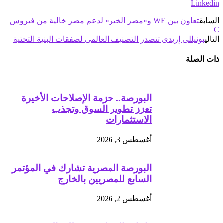
Linkedin
السابق
تعاون بين WE و«مصر الخير» لدعم مصر خالية من فيروس
C
التالي
بونيللى إريدى تتصدر التصنيف العالمى لصفقات البنية التحتية
ذات الصلة
البورصة.. حزمة الإصلاحات الأخيرة
تعزز تطوير السوق وتجذب
الاستثمارات
أغسطس 3, 2026
البورصة المصرية تشارك في المؤتمر
السابع للمصريين بالخارج
أغسطس 2, 2026