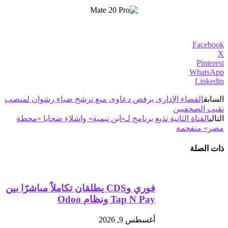
Facebook
X
Pinterest
WhatsApp
Linkedin
السابق
القضاء الإدارى يرفض دعاوى منع ترشح ضياء رشوان لمنصب
نقيب الصحفيين
التالي
القناة الثانية تذيع برنامج لـ«ابن تيمية» واشلاء ضحايا «محطة
مصر» متفحمة
ذات الصلة
فوري وCDS يطلقان تكاملاً مباشرًا بين
Tap N Pay ونظام Odoo
أغسطس 9, 2026