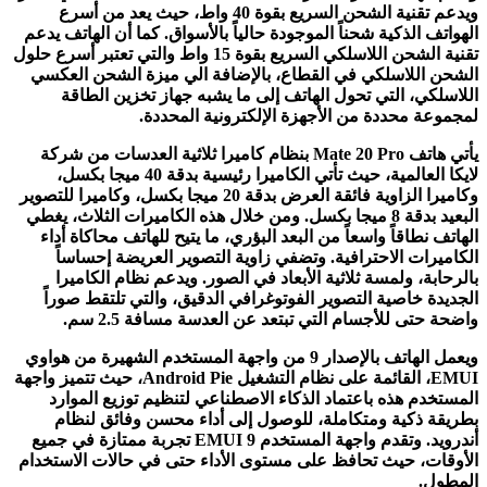
ويدعم تقنية الشحن السريع بقوة 40 واط، حيث يعد من أسرع
الهواتف الذكية شحناً الموجودة حالياً بالأسواق. كما أن الهاتف يدعم
تقنية الشحن اللاسلكي السريع بقوة 15 واط والتي تعتبر أسرع حلول
الشحن اللاسلكي في القطاع، بالإضافة الي ميزة الشحن العكسي
اللاسلكي، التي تحول الهاتف إلى ما يشبه جهاز تخزين الطاقة
لمجموعة محددة من الأجهزة الإلكترونية المحددة.
يأتي هاتف
Mate 20 Pro
بنظام كاميرا ثلاثية العدسات من شركة
لايكا العالمية، حيث تأتي الكاميرا رئيسية بدقة 40 ميجا بكسل،
وكاميرا الزاوية فائقة العرض بدقة 20 ميجا بكسل، وكاميرا للتصوير
البعيد بدقة 8 ميجا بكسل. ومن خلال هذه الكاميرات الثلاث، يغطي
الهاتف نطاقاً واسعاً من البعد البؤري، ما يتيح للهاتف محاكاة أداء
الكاميرات الاحترافية. وتضفي زاوية التصوير العريضة إحساساً
بالرحابة، ولمسة ثلاثية الأبعاد في الصور. ويدعم نظام الكاميرا
الجديدة خاصية التصوير الفوتوغرافي الدقيق، والتي تلتقط صوراً
واضحة حتى للأجسام التي تبتعد عن العدسة مسافة 2.5 سم.
ويعمل الهاتف بالإصدار 9 من واجهة المستخدم الشهيرة من هواوي
EMUI
، القائمة على نظام التشغيل
Android Pie
، حيث تتميز واجهة
المستخدم هذه باعتماد الذكاء الاصطناعي لتنظيم توزيع الموارد
بطريقة ذكية ومتكاملة، للوصول إلى أداء محسن وفائق لنظام
أندرويد. وتقدم واجهة المستخدم
EMUI 9
تجربة ممتازة في جميع
الأوقات، حيث تحافظ على مستوى الأداء حتى في حالات الاستخدام
المطول.