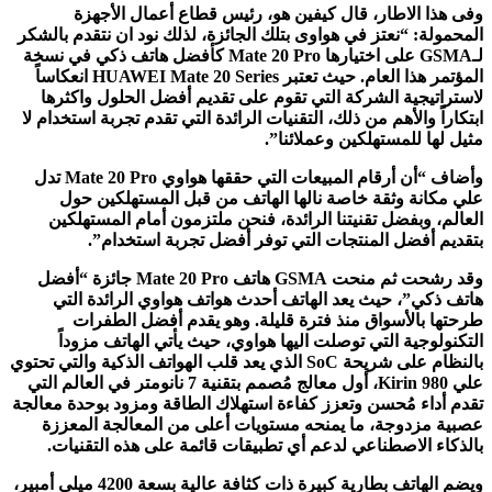
وفى هذا الاطار، قال كيفين هو، رئيس قطاع أعمال الأجهزة
المحمولة: “نعتز في هواوى بتلك الجائزة، لذلك نود ان نتقدم بالشكر
لـ
GSMA
على اختيارها
Mate 20 Pro
كأفضل هاتف ذكي في نسخة
المؤتمر هذا العام. حيث تعتبر
HUAWEI Mate 20 Series
انعكاساً
لاستراتيجية الشركة التي تقوم على تقديم أفضل الحلول واكثرها
ابتكاراً والأهم من ذلك، التقنيات الرائدة التي تقدم تجربة استخدام لا
مثيل لها للمستهلكين وعملائنا”.
وأضاف “أن أرقام المبيعات التي حققها هواوي
Mate 20 Pro
تدل
علي مكانة وثقة خاصة نالها الهاتف من قبل المستهلكين حول
العالم، وبفضل تقنيتنا الرائدة، فنحن ملتزمون أمام المستهلكين
بتقديم أفضل المنتجات التي توفر أفضل تجربة استخدام”.
وقد
رشحت ثم منحت
GSMA
هاتف
Mate 20 Pro
جائزة “أفضل
هاتف ذكي”، حيث يعد الهاتف أحدث هواتف هواوي الرائدة التي
طرحتها بالأسواق منذ فترة قليلة. وهو يقدم أفضل الطفرات
التكنولوجية التي توصلت اليها هواوي، حيث يأتي الهاتف مزوداً
بالنظام على شريحة
SoC
الذي يعد قلب الهواتف الذكية والتي تحتوي
علي
Kirin 980
، أول معالج مُصمم بتقنية 7 نانومتر في العالم التي
تقدم أداء مُحسن وتعزز كفاءة استهلاك الطاقة ومزود بوحدة معالجة
عصبية مزدوجة، ما يمنحه مستويات أعلى من المعالجة المعززة
بالذكاء الاصطناعي لدعم أي تطبيقات قائمة على هذه التقنيات.
و
يضم الهاتف بطارية كبيرة ذات كثافة عالية بسعة 4200 ميلي أمبير،