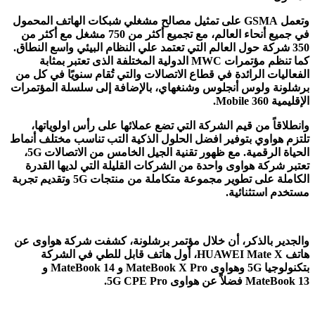
و
تعمل
GSMA
على تمثيل مصالح مشغلي شبكات الهاتف المحمول
في جميع أنحاء العالم، مع تجميع أكثر من 750 مشغل مع أكثر من
350 شركة حول العالم التي تعتمد علي النظام البيئي واسع النطاق.
كما تنظم مؤتمرات
MWC
الدولية المختلفة الذى تعتبر بمثابة
الفعاليات الرائدة في قطاع الاتصالات والتي تُقام سنويًا في كل من
برشلونة ولوس أنجلوس وشنغهاي، بالإضافة إلى سلسلة المؤتمرات
الإقليمية 360
Mobile
.
وانطلاقاً من قيم الشركة التي تضع عملائها على رأس اولوياتها،
تلتزم هواوي بتوفير افضل الحلول الذكية التب تناسب مختلف أنماط
الحياة الرقمية. مع ظهور تقنية الجيل الخامس من الاتصالات 5
G
،
تعتبر شركة هواوى واحدة من الشركات القليلة التي لديها القدرة
الكاملة على تطوير مجموعة متكاملة من منتجات 5
G
وتقديم تجربة
مستخدم استثنائية.
والجدير بالذكر، أن خلال مؤتمر برشلونة، كشفت شركة هواوى عن
هاتف
HUAWEI Mate X
، أول هاتف قابل للطي في الشركة
بتكنولوجيا 5
G
وهواوى
MateBook X Pro
و
MateBook 14
و
MateBook 13
فضلاً عن هواوى 5
G CPE Pro
.