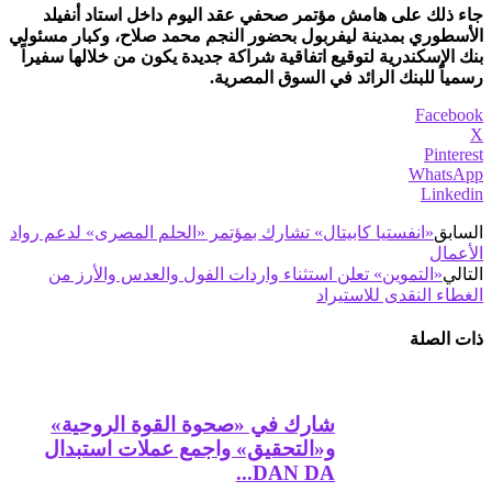
جاء ذلك على هامش مؤتمر صحفي عقد اليوم داخل استاد أنفيلد
الأسطوري بمدينة ليفربول بحضور النجم محمد صلاح، وكبار مسئولي
بنك الإسكندرية لتوقيع اتفاقية شراكة جديدة يكون من خلالها سفيراً
رسمياً للبنك الرائد في السوق المصرية.
Facebook
X
Pinterest
WhatsApp
Linkedin
السابق
«انفستيا كابيتال» تشارك بمؤتمر «الحلم المصرى» لدعم رواد
الأعمال
التالي
«التموين» تعلن استثناء واردات الفول والعدس والأرز من
الغطاء النقدى للاستيراد
ذات الصلة
شارك في «صحوة القوة الروحية»
و«التحقيق» واجمع عملات استبدال
DAN DA...