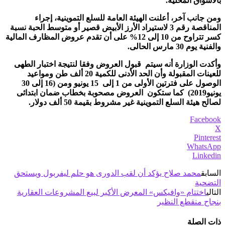
بالأسواق المحلية.
ومن جانب آخر، أعلنت الهيئة العامة للسلع التموينية، إجراء
المناقصة رقم 3 لاستيراد الأرز الأبيض قصير أو متوسط الحبة نسبة
كسر تتراوح من 10 إلى 12% على أن تقدم عروض المظارف المالية
والفنية يوم 30 مارس الحالى.
وأكدت الوزارة أنه سيتم قبول العروض وفقا لنتيجة اختبار الطهى
للعينات المقبولة وأن الحد الأدنى للكمية 20 ألف طن ومواعيد
الوصول على فترتين الأولى من 1 إلى 15 يونيو ومن (16 إلى 30
يونيو2019) كما ستكون العروض مصحوبة بخطاب ضمان ابتدائى
لصالح هيئة السلع التموينية غير مشروط بقيمة 50 ألف دولار.
Facebook
X
Pinterest
WhatsApp
Linkedin
السابق
محمد صلاح يؤكد أن لقب الدورى هو حلم ليفربول ويستحق
التضحية
التالي
اختتام «وافيكس» المعرض الأكبر لبيع المشروعات العقارية
بنجاح منقطع النظير
ذات الصلة