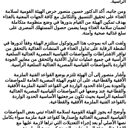
الرأسية.
ومن جانبه، أكد الدكتور حسين منصور حرص الهيئة القومية لسلامة
الغذاء على تحقيق التنسيق والتكامل مع كافة الجهات المعنية بالغذاء
بهدف تمكين الهيئة من القيام بدورها في وضع منظومة متكاملة
لضمان سلامة الغذاء وبما يضمن حصول المستهلك المصرى على
سلع غذائية صحية وآمنة.
ولفت الى انه بموجب هذا البروتوكول ستلتزم الهيئة وفقاً لدورها في
أنشطة الرقابة على تداول الغذاء في المنشآت الغذائية بالتحقق من
توافر الاشتراطات والمواصفات القياسية المصرية الغذائية السلعية
الرأسية في جميع عمليات تداول الأغذية والتحقق من معايير الجودة
الواردة بالمواصفات القياسية المصرية الغذائية السلعية الرأسية.
وأشار منصور إلى أن الهيئة تلتزم بوضع القواعد الفنية الملزمة
الأفقية والقطاعية، على أن تقوم الهيئة المصرية العامة للمواصفات
والجودة بمراعاة الحدود الواردة في القواعد الفنية الملزمة الأفقية
والقطاعية عند وضعها في المواصفات القياسية المصرية الغذائية
السلعية الرأسية بحيث تكون مرجعتيها الأساسية الحدود الواردة
بالقواعد الفنية الملزمة الأفقية والقطاعية.
وأوضح أنه يجوز للهيئة القومية لسلامة الغذاء تبني بعض المواصفات
القياسية المصرية الغذائية وإصدارها كقواعد فنية ملزمة سواء بكامل
نصها الأصلي أو بعد إجراء التعديلات التي تراها لازمة عليها مع