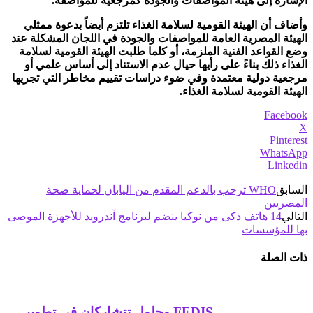
الإشارة إلى هيئة المواصفات والجودة كمرجعية للمواصفة.
وأضاف أن الهيئة القومية لسلامة الغذاء تلتزم أيضاً بدعوة ممثلي
الهيئة المصرية العامة للمواصفات والجودة في اللجان المشكلة عند
وضع القواعد الفنية الملزمة، أو كلما طلبت الهيئة القومية لسلامة
الغذاء ذلك بناءً على رأيها حيال عدم الاستناد إلى أساس علمي أو
مرجعية دولية معتمدة وفي ضوء دراسات تقييم مخاطر التي تجريها
الهيئة القومية لسلامة الغذاء.
Facebook
X
Pinterest
WhatsApp
Linkedin
السابق
WHO ترحب بالدعم المقدم من اليابان لحماية صحة
المصريين
التالي
14 هاتف ذكى من نوكيا ينضم لبرنامج آندرويد للأجهزة الموصى
بها للمؤسسات
ذات الصلة
FEDIS وحلول تتشاركان في تطوير