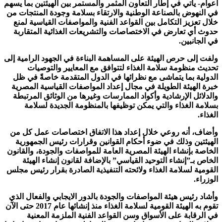
أعوام- يأتي في إطار التعاون المثمر والمستمر بين الهيئتين بما يسهم
في النهوض بالصناعة الوطنية والارتقاء بسلامة وجودة المنتجات من
خلال تعزيز التكامل بين القواعد الفنية والمواصفات القياسية لمنع
حدوث أي تعارض في الاختصاصات والتشريعات الغذائية المتقاربة
في الجانبين.
ولفت إلى حرص الهيئة على المساهمة البناءة في الجهود الرامية إلى
تحديث منظومة سلامة الغذاء لتتوافق مع المعايير والتوصيات
الدولية بما يتماشى مع نظرائها في الدول المتقدمة خاصةً في ظل
خبرة الهيئة الطويلة في مجال إعداد المواصفات القياسية المصرية
والدلائل الإرشادية وأكواد الممارسات وغيرها من الوثائق المرتبطة
بسلامة الغذاء والتي يمكن توظيفها بالمنظومة الجديدة لسلامة
الغذاء.
وأضاف، أنه روعي خلال إعداد هذا الاتفاق اختصاصات عمل كل من
الهيئتين وذلك في ضوء أحكام القوانين وقرارات رئيس الجمهورية
الخاصة بإنشاء الهيئة المصرية العامة للمواصفات والجودة، والقانون
الخاص بـ”إنشاء التوحيد القياسي” بالإضافة لقانون إنشاء الهيئة
القومية لسلامة الغذاء ولائحته التنفيذية الصادرة بقرار رئيس مجلس
الوزراء.
وأشاد رئيس هيئة المواصفات والجودة بالدور الايجابي والفعال الذي
تقوم به الهيئة القومية لسلامة الغذاء منذ إنشائها عام 2017 حتى الآن
في الرقابة على الأسواق وسن القواعد الفنية الملزمة المعنية