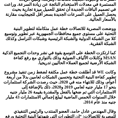
المستمرة في معدلات الاستخدام الناتجة عن زيادة السرعة. وراعت
في تصميم الباقات الجديدة أن تحقق للعميل ميزة تجارية بحيث
يحصل العميل على السرعات الجديدة بسعر أقل للجيجابيت مقارنة
بالأسعار الحالية.
ووضعت المصرية للاتصالات خطة عمل متكاملة لتطوير البنية
التحتية على مستوى جميع محافظات الجمهورية عبر تطوير وتوسيع
كلا من الشبكة الدولية والشبكة الرئيسية وشبكات التراسل وكذلك
الشبكة الفقرية.
كما ارتكزت الخطة على التوسع بقوة في نشر وحدات التجميع الذكية
MSAN
وكابلات الألياف الضوئية وذلك بالتوازي مع رفع كفاءة
الشبكة الأرضية لجميع العملاء الحاليين تدريجيا.
وكانت
WE
قد أطلقت خطة عمل مكثفة لضغط زمن تنفيذ مشروع
تطوير كفاءة البنية التحتية وتحسين الشبكات لعامين بدلاَ من أربعة
أعوام، وذلك للانتهاء منه في 2020. حيث رصدت الشركة استثمارات
بنحو 17 مليار جنيه لعامي 2019 و2020، ذلك بالإضافة إلى
الاستثمارات التي تم ضخها بالفعل والمقدرة بقيمة 26 مليار جنيه
خلال السنوات الخمس الماضية ليبلغ إجمالي الاستثمارات 43 مليار
جنيه منذ عام 2014.
وقال المهندس عادل حامد، العضو المنتدب والرئيس التنفيذي
للمصرية للاتصالات: “إن التطورات التي شهدتها البنية التحتية ورفع