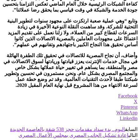
كفاءة الشبكات الرئيسية خلال العام الماضي تعكس التزامنا بتحسين
جودة الخدمة والشبكة في وقت قياسي بما يحقق رضا عملائنا”.
وتابع “وهي عملية صعبة ارتكزت على مجهود سنوات لتطوير البنية
التحتية للشركة. وقد ساهمت النقلة النوعية الأخيرة في زيادة
السرعات لقطاع كبير من العملاء، ولا زلنا نعمل على تقديم المزيد
اعتمادًا على مجهودات العاملين بالمصرية الاتصالات الذين كانوا
أساس تحقيق هذا النجاح الكبير باجتهادهم وتفانيهم في عملهم”.
وأضاف، أن نجاح المصرية للاتصالات في تحقيق تلك الطفرة الهائلة
في مجال خدمات الإنترنت يعزز قيادتها وريادتها لسوق الاتصالات في
مصر والمنطقة، بما يساهم في تغيير حياة عملائها بشكل خاص
والمجتمع المصري بشكل عام. ونحن مستمرون في تحسين وتطوير
شبكتنا طبقا لأحدث التقنيات العالمية، وقد تم وضع خطة عمل
لسرعة الانتهاء من هذا المشروع قبل نهاية العام المقبل 2020.
Facebook
X
Pinterest
WhatsApp
Linkedin
السابق
اليوم.. بدء سداد مقدمات حجز 538 شقة بالعاصمة الجديدة
التالي
إعادة تشكيل الجانب المصرى بمجلس الأعمال المصرى