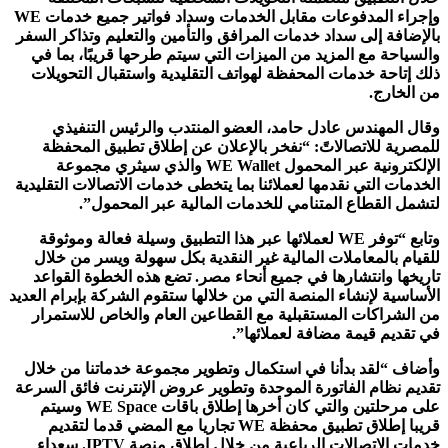
وإجراء المدفوعات مقابل الخدمات وسداد فواتير جميع خدمات
WE
بالإضافة إلى سداد خدمات المرافق والتأمين والتعليم وتذاكر السفر
والسياحة مع المزيد من الميزات التي سيتم طرحها قريبًا، بما في
ذلك إتاحة خدمات المحفظة لهواتف التقليدية واستقبال التحويلات
من الخارج.
وقال المهندس عادل حامد، العضو المنتدب والرئيس التنفيذي
للمصرية للاتصالاتً: “نفخر بالإعلان عن إطلاق تطبيق المحفظة
الإلكترونية عبر المحمول
WE Wallet
والذي سيثري مجموعة
الخدمات التي نقدمها لعملائنا بما يتخطى خدمات الاتصالات التقليدية
لتشمل القطاع المتنامي للخدمات المالية عبر المحمول”.
وتابع “توفر
WE
لعملائها عبر هذا التطبيق وسيلة فعالة وموثوقة
للقيام بالمعاملات المالية غير النقدية بكل سهولة ويسر من خلال
تاريخها وانتشارها في جميع أنحاء مصر. تضع هذه الخطوة القواعد
الأساسية لإنشاء المنصة التي من خلالها ستقوم الشركة بإبرام العديد
من الشراكات المستقبلية مع القطاعين العام والخاص للاستمرار
في تقديم قيمة مضافة لعملائها”.
وأضاف “لقد بدأنا في استكمال وتطوير مجموعة خدماتنا من خلال
تقديم نظام الفاتورة الموحدة وتطوير عروض الإنترنت فائق السرعة
على مرحلتين والتي كان أخرها إطلاق باقات
WE Space
وسيتم
قريبا إطلاق تطبيق محفظة
WE
تجاريا مع المضي قدما لتقديم
خدمات الاتصالات الرباعية من خلال إطلاق منصة
IPTV
. سعداء