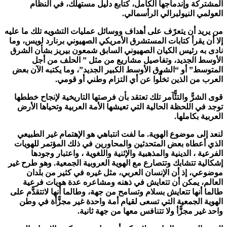
المشتركة وإندماجها الكامل، كتابع دليل مستهلك، في النظام
العولمي النيولبرالي الرأسمالي.
من يريد أن يتعرًف على أهداف ووسائل عمليات التشويه تلك ما عليه
إلا أن يقرأ كتابات المستشرق الأمريكي الصهيوني برنارد لويس، وما
نادى به رئيس الكيان الصهيوني السابق شمعون بيريز بشأن الشرق
الأوسط الجديد، وتفاصيل مشاريع من مثل ” الحلف من أجل
المتوسط” أو “الشرق الأوسط الكبير الجديد”، وما يكتبه الآن بعض
العرب من الذين تخلًّوا عن أي التزام وطني أو قومي.
قوى الشرًّ والتئًّآمر تلك تعتقد بأن فرصتها التاريخية لإنجاح خططها
توجد في اللحظة الحالية التي تعيشها الأمة العربية وتحياها الأرض
العربية بكاملها.
لنعد إلى موضوع الهوية. ما لفت انتباهي هو الإهتمام غير الطبيعي
الذي أعطاه بعض المتحدثين والمحاورين في ذلك المؤتمر للهويات
الفرعية ، الدينية والمذهبية والإثنية واللغوية ، واعتبار وجودها
إشكالية تتشابك وتتصارع مع الهوية العروبية الجمعية. وهو طرح غير
موضوعي، إذ أن الإنسان العربي، مثل غيره في كثير من بلدان
العالم، يمكن أن تتعايش في ذهنه ومشاعره عدة هويات فرعية
طالما أنها تتعايش بسلام وتسامح من جهة، وطالما أنها لاتتقدًّم على
الهوية الجمعية التي تسعى لقيام أمة واحدة غير مجزًّأة في وطن
واحد غير مجزًّأ ولا تتنافس معها من جهة ثانية.