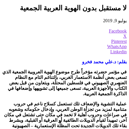
لا مستقبل بدون الهوية العربية الجمعية
يوليو 9, 2019
Facebook
X
Pinterest
WhatsApp
Linkedin
بقلم: د.علي محمد فخرو
في مؤتمر حضرته مؤخراً طرح موضوع الهوية العروبية الجمعية الذي
تسعى بعض أنظمة الاستعمار الغربي، بالتناغم التام مع النظام
العنصري الصهيوني في فلسطين المحتلًة، وبتعاون من قبل بعض
الكتاًّب والأجهزة العربية، تسعى جميعها إلى تشويهها وإضعافها في
الذاكرة الجمعية العربية.
عملية التشوية والإضعاف تلك تستعمل كسلاح ناعم في حروب
متنامية لمزيد من تجزأة الوطن العربي، وإدخال حكوماته وشعوبه
في صراعات وحروب أهلية لا تخمد في مكان حتى تشتعل في مكان
آخر، تمهيداً لقيام الدويلات الطائفية أو العرقية أو القبلية، وبشرط
بقاء تلك الدويلات الجديدة تحت المظلًّة الإستعمارية – الصهيونية