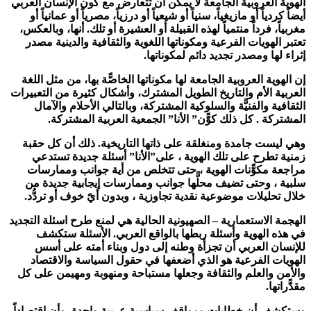
الهوية العروبية الجامعة لا يمكن أن تتعارض مع كون الإنسان العربي
أيضاً كردياً أو مازيغياً، سنياً أو شيعياً أو درزياً، مصرياً أو عمانياً أو
مغربياً، فرداً منتمياً لهذه القبيلة أو العشيرة أو تلك. أنها، وبالعكس،
تعتبر الهويات الفرعية ومكوناتها اللغوية والثقافية والدينية مصدر
إثراء لها ومصدر تجديد دائم لمكوناتها.
إن الهوية العروبية الجامعة لها مكوناتها الخاصًّة بها، من مثل اللغة
العربية الأم والتاريخ الطويل المشترك، وأشكال كثيرة من التعبيرات
الثقافية والفنيًّة والسلوكية المشتركة، وبالتالي الأحلام والآمال
المشتركة . كل ذلك كوًّن” الأنا” الجمعية العربية المشتركة.
وهي ليست جامدة ومنغلقة على ذاتها التاريخية. ذلك أن كل حقبة
زمنية تطرح على تلك الهوية ، على”الأنا” أسئلة جديدة تستدعي
مراجعة مكوًّنات الهوية ، حتى تتخلص من أية جوانب وممارسات
سلبية ، وحتى تضيف محلًّها جوانب وممارسات إيجابية جديدة من
خلال تحليلات موضوعية نقدية تجاوزية ، وبدون أيً خوف أو تردُّد.
الهجمة الاستعمارية – الصهيونية الحالية هي لمنع طرح اسئلة التجديد
في هذه الهوية وأسئلة ربطها بالواقع العربي. الأسئلة ستكشف
للإنسان العربي أن تجزأة وطنه إلى دول وبناء أمته على أسس
الهويات الفرعية هو الذي أضعفها في حقول السياسة والاقتصاد
والأمن والعلم والثقافة وجعلها مستباحة ومنهوبة ومهيمن على كل
مقدًّراتها.
وستكشف أن خطابات ومواقف سياسية عربية واحدة، وأن اقتصاداً