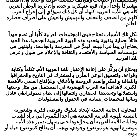
مشتركاً واحداً ، وأن قوة عسكرية واحدة، وأن ثروة الوطن العربي
كلًّه هي للأمة العربية كلُها.. أن كل ذلك سيؤدُي إلى إخراج العرب
كلهم من الضعف والتخلف والتهميش والعيش على أطراف حضارة
العالم.
لكل تلك الأسباب تحتاج قوى المجتمعات العربية كلُّها أن تضع جهداً
هائلاً لحماية وتقوية وتجديد هذه الهوية العروبية الجمعية. هذا الجهد
يحتاج أن يبدأ في البيت، ليمرًّ في المدرسة والجامعة، ولينتهي في
مؤسسات السياسة والأقتصاد والثقافة والإعلام في طول وعرض
بلاد العرب.
ويحتاج أن يركًّز على إعادة الإعتبار للغة العربية الأم. تكلماً وكتابة
وقراءة، ولتعميق الوعي المتًّزن بالمشترك في التاريخ والجغرافيا
والثقافة والفكر والقيم الروحية والأخلاق، وللإقناع العلمي بالأهمية
الكبرى لأهداف أمة العرب النهضوية في المستقبل من مثل وحدتها
واستقلالها وتجديدها الحضاري وانتقالها إلى نظام ديموقراطي عادل
وبنائها لمجتمعات إنسانية في الحقوق والمسئوليات.
المحاولة الحالية الخبيثة لإيجاد شكوك وفوضى فكرية وشعورية
بالنسبة للهوية العربية الجمعية هي أحد السًّموم التي يراد لشباب
وشابات الأمة العربية أن يتجرًّعوها حتى يسهل تدمير هذه الأمة.
موضوع الهوية هو موضوع وجودي، ويجب أن يعالج كموضوع حياة أو
موت.